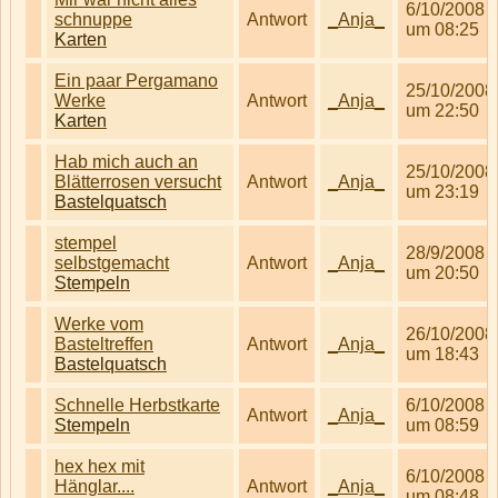
6/10/2008
schnuppe
Antwort
_Anja_
um 08:25
Karten
Ein paar Pergamano
25/10/2008
Werke
Antwort
_Anja_
um 22:50
Karten
Hab mich auch an
25/10/2008
Blätterrosen versucht
Antwort
_Anja_
um 23:19
Bastelquatsch
stempel
28/9/2008
selbstgemacht
Antwort
_Anja_
um 20:50
Stempeln
Werke vom
26/10/2008
Basteltreffen
Antwort
_Anja_
um 18:43
Bastelquatsch
Schnelle Herbstkarte
6/10/2008
Antwort
_Anja_
Stempeln
um 08:59
hex hex mit
6/10/2008
Hänglar....
Antwort
_Anja_
um 08:48