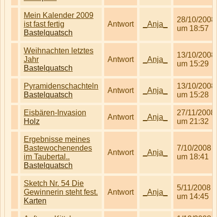
Mein Kalender 2009
28/10/2008
ist fast fertig
Antwort
_Anja_
um 18:57
Bastelquatsch
Weihnachten letztes
13/10/2008
Jahr
Antwort
_Anja_
um 15:29
Bastelquatsch
Pyramidenschachteln
13/10/2008
Antwort
_Anja_
Bastelquatsch
um 15:28
Eisbären-Invasion
27/11/2008
Antwort
_Anja_
Holz
um 21:32
Ergebnisse meines
Bastewochenendes
7/10/2008
Antwort
_Anja_
im Taubertal..
um 18:41
Bastelquatsch
Sketch Nr. 54 Die
5/11/2008
Gewinnerin steht fest.
Antwort
_Anja_
um 14:45
Karten