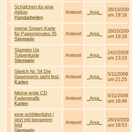
Schäfchen für eine
28/10/2008
Aktion
Antwort
_Anja_
um 19:16
Handarbeiten
meine Snowy Karte
28/10/2008
für Paperminutes 35
Antwort
_Anja_
um 19:18
Stempeln
Stampin Up
24/2/2009
Tulpenkarte
Antwort
_Anja_
um 13:23
Stempeln
Sketch Nr. 54 Die
5/11/2008
Gewinnerin steht fest.
Antwort
_Anja_
um 21:25
Karten
Meine erste CD
5/11/2008
Fadengrafik
Antwort
_Anja_
um 16:46
Karten
eine schlittenfahrt /
jetzt mit besserem
28/10/2008
Antwort
_Anja_
bild
um 18:53
Stempeln