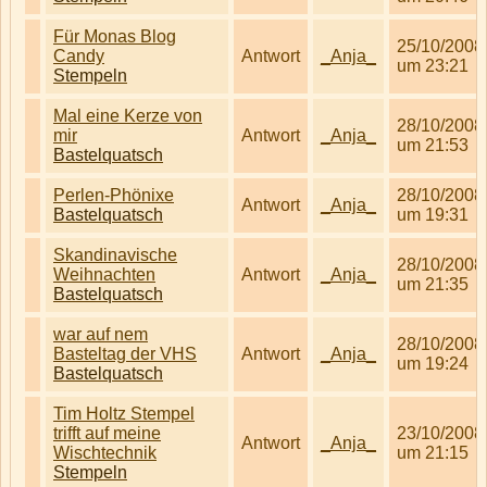
Für Monas Blog
25/10/2008
Candy
Antwort
_Anja_
um 23:21
Stempeln
Mal eine Kerze von
28/10/2008
mir
Antwort
_Anja_
um 21:53
Bastelquatsch
Perlen-Phönixe
28/10/2008
Antwort
_Anja_
Bastelquatsch
um 19:31
Skandinavische
28/10/2008
Weihnachten
Antwort
_Anja_
um 21:35
Bastelquatsch
war auf nem
28/10/2008
Basteltag der VHS
Antwort
_Anja_
um 19:24
Bastelquatsch
Tim Holtz Stempel
trifft auf meine
23/10/2008
Antwort
_Anja_
Wischtechnik
um 21:15
Stempeln