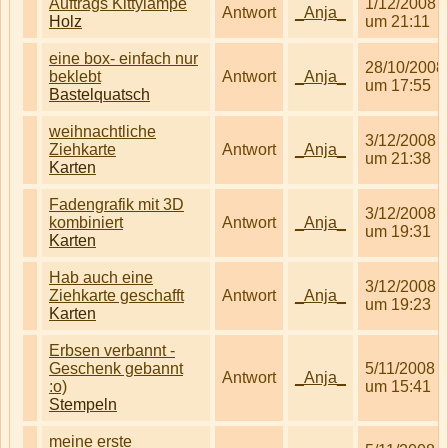
Auftrags Kittylampe
1/12/2008
Antwort
_Anja_
Holz
um 21:11
eine box- einfach nur
28/10/2008
beklebt
Antwort
_Anja_
um 17:55
Bastelquatsch
weihnachtliche
3/12/2008
Ziehkarte
Antwort
_Anja_
um 21:38
Karten
Fadengrafik mit 3D
3/12/2008
kombiniert
Antwort
_Anja_
um 19:31
Karten
Hab auch eine
3/12/2008
Ziehkarte geschafft
Antwort
_Anja_
um 19:23
Karten
Erbsen verbannt -
Geschenk gebannt
5/11/2008
Antwort
_Anja_
:o)
um 15:41
Stempeln
meine erste