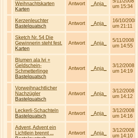
5/11/2008
Weihnachtskarten
Antwort
_Anja_
um 15:34
Karten
Kerzenleuchter
16/10/2008
Antwort
_Anja_
Bastelquatsch
um 21:11
Sketch Nr. 54 Die
5/11/2008
Gewinnerin steht fest.
Antwort
_Anja_
um 14:55
Karten
Blumen ala Ivi +
Geldschein-
3/12/2008
Antwort
_Anja_
Schmetterlinge
um 14:19
Bastelquatsch
Vorweihnachtlicher
3/12/2008
Nachzügler
Antwort
_Anja_
um 14:12
Bastelquatsch
Leckerli-Schachteln
3/12/2008
Antwort
_Anja_
Bastelquatsch
um 14:16
Advent, Advent ein
3/12/2008
Lichtlein brennt ...
Antwort
_Anja_
um 14:10