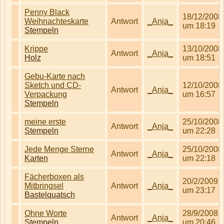
Penny Black
18/12/2008
Weihnachteskarte
Antwort
_Anja_
um 18:19
Stempeln
Krippe
13/10/2008
Antwort
_Anja_
Holz
um 18:51
Gebu-Karte nach
Sketch und CD-
12/10/2008
Antwort
_Anja_
Verpackung
um 16:57
Stempeln
meine erste
25/10/2008
Antwort
_Anja_
Stempeln
um 22:28
Jede Menge Sterne
25/10/2008
Antwort
_Anja_
Karten
um 22:18
Fächerboxen als
20/2/2009
Mitbringsel
Antwort
_Anja_
um 23:17
Bastelquatsch
Ohne Worte
28/9/2008
Antwort
_Anja_
Stempeln
um 20:46