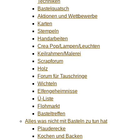
Techniken
Bastelquatsch
Aktionen und Wettbewerbe
Karten
Stempeln
Handarbeiten
Crea Pop/Lampen/Leuchten
Keilrahmen/Malerei
Scrapforum
Holz
Forum für Tauschringe
Wichteln
Elfengeheimnisse
Ü-Liste
Flohmarkt
Basteltreffen
Alles was nicht mit Basteln zu tun hat
Plauderecke
Kochen und Backen