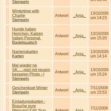
Stempeln
Wintertime with
13/10/2008
Charlie
Antwort
_Anja_
um 14:23
Stempeln
Hunde haben
Herrchen. Katzen
13/10/2008
Antwort
_Anja_
haben Personal.
um 15:20
Bastelquatsch
Namenskarten
13/10/2008
Antwort
_Anja_
Karten
um 14:14
Mal wieder ne
SK......jetzt mit neuem
13/10/2008
Antwort
_Anja_
besseren Photo :-)
um 15:24
Stempeln
Geschenkset Winter
7/11/2008
Antwort
_Anja_
Stempeln
um 15:53
Einladungskarten -
Brauche eure
7/11/2008
Meinung! Edit: Nun
Antwort
_Anja_