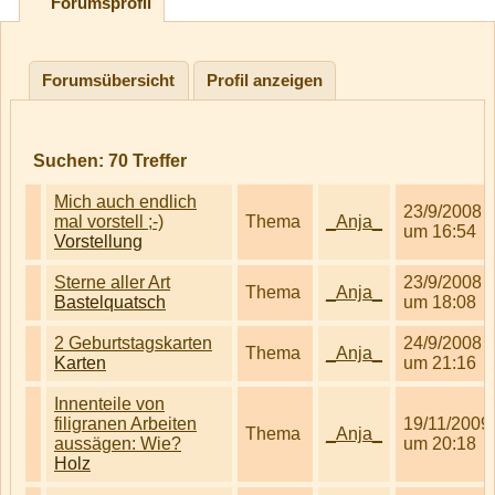
Forumsprofil
Forumsübersicht
Profil anzeigen
Suchen:
70
Treffer
Mich auch endlich
23/9/2008
mal vorstell ;-)
Thema
_Anja_
um 16:54
Vorstellung
Sterne aller Art
23/9/2008
Thema
_Anja_
Bastelquatsch
um 18:08
2 Geburtstagskarten
24/9/2008
Thema
_Anja_
Karten
um 21:16
Innenteile von
filigranen Arbeiten
19/11/2009
Thema
_Anja_
aussägen: Wie?
um 20:18
Holz