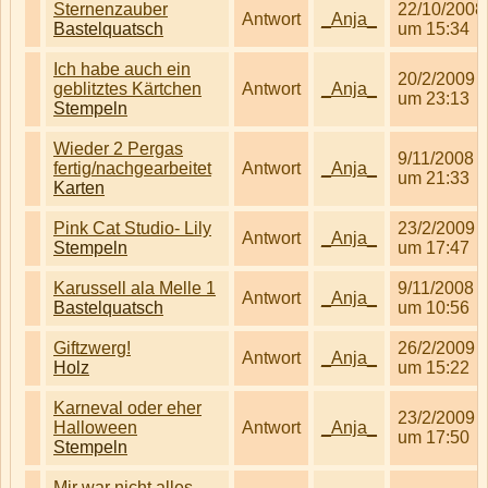
Sternenzauber
22/10/2008
Antwort
_Anja_
Bastelquatsch
um 15:34
Ich habe auch ein
20/2/2009
geblitztes Kärtchen
Antwort
_Anja_
um 23:13
Stempeln
Wieder 2 Pergas
9/11/2008
fertig/nachgearbeitet
Antwort
_Anja_
um 21:33
Karten
Pink Cat Studio- Lily
23/2/2009
Antwort
_Anja_
Stempeln
um 17:47
Karussell ala Melle 1
9/11/2008
Antwort
_Anja_
Bastelquatsch
um 10:56
Giftzwerg!
26/2/2009
Antwort
_Anja_
Holz
um 15:22
Karneval oder eher
23/2/2009
Halloween
Antwort
_Anja_
um 17:50
Stempeln
Mir war nicht alles