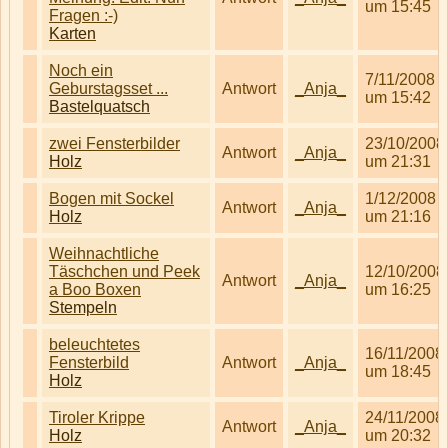
um 15:45
Fragen :-)
Karten
Noch ein
7/11/2008
Geburstagsset ...
Antwort
_Anja_
um 15:42
Bastelquatsch
zwei Fensterbilder
23/10/2008
Antwort
_Anja_
Holz
um 21:31
Bogen mit Sockel
1/12/2008
Antwort
_Anja_
Holz
um 21:16
Weihnachtliche
Täschchen und Peek
12/10/2008
Antwort
_Anja_
a Boo Boxen
um 16:25
Stempeln
beleuchtetes
16/11/2008
Fensterbild
Antwort
_Anja_
um 18:45
Holz
Tiroler Krippe
24/11/2008
Antwort
_Anja_
Holz
um 20:32