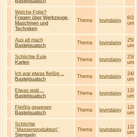
Bastelquatsch
Welche Folie?
Fragen über Werkzeuge,
6/2/
Thema
lovindaisy
Maschinen und
um 
Techniken
Aus alt mach
25/1
Thema
lovindaisy
Bastelquatsch
um 
Schlichte Eule
23/1
Thema
lovindaisy
Karten
um 
Ich war etwas fleißig ...
24/2
Thema
lovindaisy
Bastelquatsch
um 
Etwas spät ...
12/5
Thema
lovindaisy
Bastelquatsch
um 
Fleißig gewesen
12/8
Thema
lovindaisy
Bastelquatsch
um 
Schlichte
12/8
"Massenproduktion"
Thema
lovindaisy
um 
Stempeln