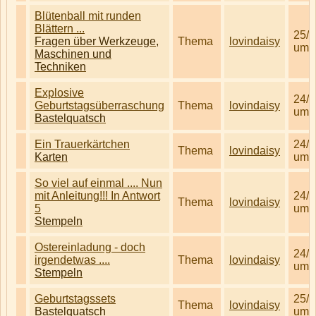
Blütenball mit runden
Blättern ...
25/3
Fragen über Werkzeuge,
Thema
lovindaisy
um 
Maschinen und
Techniken
Explosive
24/3
Geburtstagsüberraschung
Thema
lovindaisy
um 
Bastelquatsch
Ein Trauerkärtchen
24/3
Thema
lovindaisy
Karten
um 
So viel auf einmal .... Nun
mit Anleitung!!! In Antwort
24/3
Thema
lovindaisy
5
um 
Stempeln
Ostereinladung - doch
24/3
irgendetwas ....
Thema
lovindaisy
um 
Stempeln
Geburtstagssets
25/3
Thema
lovindaisy
Bastelquatsch
um 