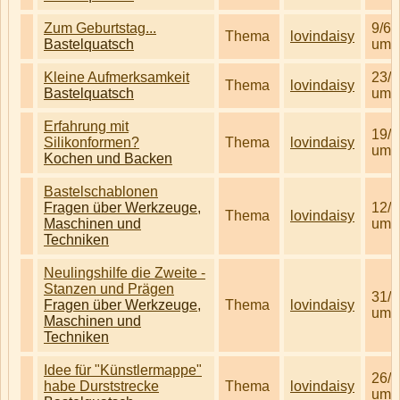
Zum Geburtstag...
9/6/
Thema
lovindaisy
Bastelquatsch
um 
Kleine Aufmerksamkeit
23/1
Thema
lovindaisy
Bastelquatsch
um 
Erfahrung mit
19/2
Silikonformen?
Thema
lovindaisy
um 
Kochen und Backen
Bastelschablonen
Fragen über Werkzeuge,
12/9
Thema
lovindaisy
Maschinen und
um 
Techniken
Neulingshilfe die Zweite -
Stanzen und Prägen
31/1
Fragen über Werkzeuge,
Thema
lovindaisy
um 
Maschinen und
Techniken
Idee für "Künstlermappe"
26/1
habe Durststrecke
Thema
lovindaisy
um 