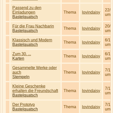
Passend zu den
22/6
Einladungen
Thema
lovindaisy
um 
Bastelquatsch
Für die Frau Nachbarin
20/7
Thema
lovindaisy
Bastelquatsch
um 
Klassisch und Modern
6/11
Thema
lovindaisy
Bastelquatsch
um 
Zum 30. ...
6/11
Thema
lovindaisy
Karten
um 
Gesammelte Werke oder
7/12
auch
Thema
lovindaisy
um 
Stempeln
Kleine Geschenke
7/12
erhalten die Freundschaft
Thema
lovindaisy
um 
Bastelquatsch
Der Prototyp
7/12
Thema
lovindaisy
Bastelquatsch
um 