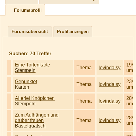
Forumsprofil
Forumsübersicht
Profil anzeigen
Suchen:
70
Treffer
Eine Tortenkarte
19/6
Thema
lovindaisy
Stempeln
um 
Gepunktet
23/3
Thema
lovindaisy
Karten
um 
Allerlei Knöpfchen
28/1
Thema
lovindaisy
Stempeln
um 
Zum Aufhängen und
28/1
drüber freuen
Thema
lovindaisy
um 
Bastelquatsch