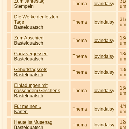
Zum Jahrestag
31/8
Thema
lovindaisy
Stempeln
um 
Die Werke der letzten
31/8
Tage
Thema
lovindaisy
um 
Bastelquatsch
Zum Abschied
13/6
Thema
lovindaisy
Bastelquatsch
um 
Ganz vergessen
13/6
Thema
lovindaisy
Bastelquatsch
um 
Geburtstagssets
13/6
Thema
lovindaisy
Bastelquatsch
um 
Einladungen mit
13/6
passendem Geschenk
Thema
lovindaisy
um 
Bastelquatsch
Für meinen...
4/4/
Thema
lovindaisy
Karten
um 
Heute ist Muttertag
12/5
Thema
lovindaisy
Bastelquatsch
um 