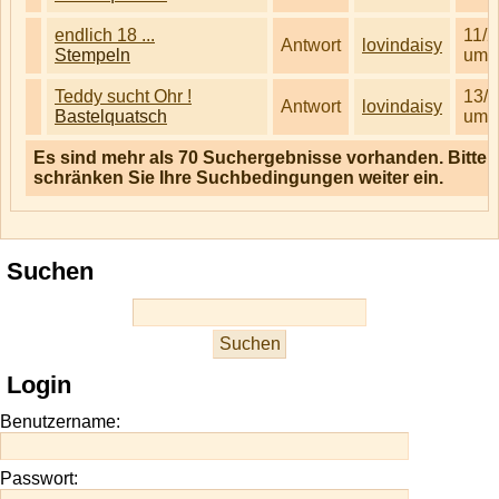
endlich 18 ...
11/2
Antwort
lovindaisy
Stempeln
um 
Teddy sucht Ohr !
13/3
Antwort
lovindaisy
Bastelquatsch
um 
Es sind mehr als 70 Suchergebnisse vorhanden. Bitte
schränken Sie Ihre Suchbedingungen weiter ein.
Suchen
Login
Benutzername:
Passwort: