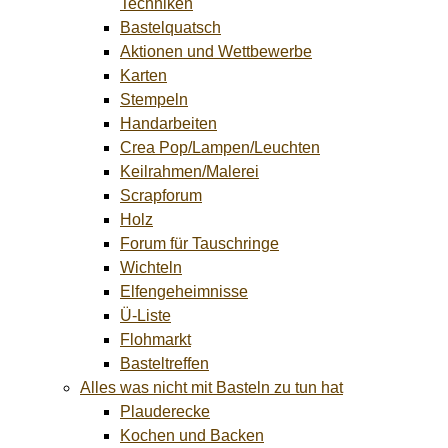
Techniken
Bastelquatsch
Aktionen und Wettbewerbe
Karten
Stempeln
Handarbeiten
Crea Pop/Lampen/Leuchten
Keilrahmen/Malerei
Scrapforum
Holz
Forum für Tauschringe
Wichteln
Elfengeheimnisse
Ü-Liste
Flohmarkt
Basteltreffen
Alles was nicht mit Basteln zu tun hat
Plauderecke
Kochen und Backen