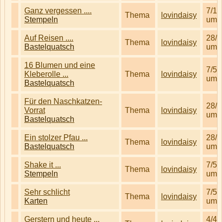
Ganz vergessen ....
7/12
Thema
lovindaisy
Stempeln
um 
Auf Reisen ....
28/4
Thema
lovindaisy
Bastelquatsch
um 
16 Blumen und eine
7/5/
Kleberolle ...
Thema
lovindaisy
um 
Bastelquatsch
Für den Naschkatzen-
28/4
Vorrat
Thema
lovindaisy
um 
Bastelquatsch
Ein stolzer Pfau ...
28/4
Thema
lovindaisy
Bastelquatsch
um 
Shake it ...
7/5/
Thema
lovindaisy
Stempeln
um 
Sehr schlicht
7/5/
Thema
lovindaisy
Karten
um 
Gerstern und heute ...
4/4/