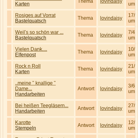
Thema
lovindaisy
Karten
um 
Rosiges auf Vorrat
17/5
Thema
lovindaisy
Bastelquatsch
um 
Weil's so schön war ...
7/4/
Thema
lovindaisy
Bastelquatsch
um 
Vielen Dank....
10/4
Thema
lovindaisy
Elfenpost
um 
Rock n Roll
21/4
Thema
lovindaisy
Karten
um 
..meine " knallige "
3/6/
Dame...
Antwort
lovindaisy
um 
Handarbeiten
Bei heißen Teegläsern...
27/3
Antwort
lovindaisy
Handarbeiten
um 
Karotte
12/3
Antwort
lovindaisy
Stempeln
um 