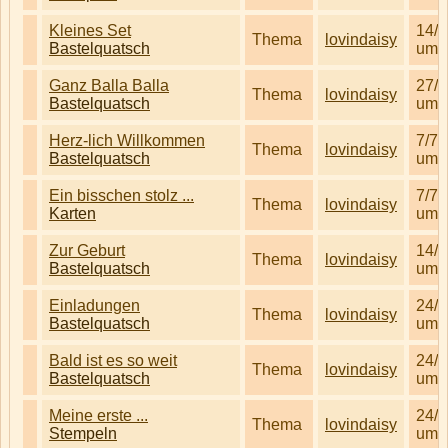
Kleines Set
14/1
Thema
lovindaisy
Bastelquatsch
um 
Ganz Balla Balla
27/6
Thema
lovindaisy
Bastelquatsch
um 
Herz-lich Willkommen
7/7/
Thema
lovindaisy
Bastelquatsch
um 
Ein bisschen stolz ...
7/7/
Thema
lovindaisy
Karten
um 
Zur Geburt
14/1
Thema
lovindaisy
Bastelquatsch
um 
Einladungen
24/1
Thema
lovindaisy
Bastelquatsch
um 
Bald ist es so weit
24/1
Thema
lovindaisy
Bastelquatsch
um 
Meine erste ...
24/1
Thema
lovindaisy
Stempeln
um 