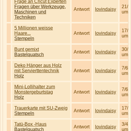
Frage an Cricut Experten
Fragen über Werkzeuge,
21/3
Antwort
lovindaisy
Maschinen und
um 
Techniken
5 Millionen weisse
17/4
Haare...
Antwort
lovindaisy
um 
Stempeln
Bunt gemixt
30/6
Antwort
lovindaisy
Bastelquatsch
um 
Deko Hänger aus Holz
7/6/
mit Servierttentechnik
Antwort
lovindaisy
um 
Holz
Mini-Lollihalter zum
7/6/
Monstergeburtstag
Antwort
lovindaisy
um 
Holz
Trauerkarte mit SU-Zweig
17/6
Antwort
lovindaisy
Stempeln
um 
Tatü-Box -Haus
3/4/
Antwort
lovindaisy
Bastelquatsch
um 