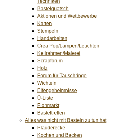
Techniken
Bastelquatsch
Aktionen und Wettbewerbe
Karten
Stempeln
Handarbeiten
Crea Pop/Lampen/Leuchten
Keilrahmen/Malerei
Scrapforum
Holz
Forum für Tauschringe
Wichteln
Elfengeheimnisse
Ü-Liste
Flohmarkt
Basteltreffen
Alles was nicht mit Basteln zu tun hat
Plauderecke
Kochen und Backen