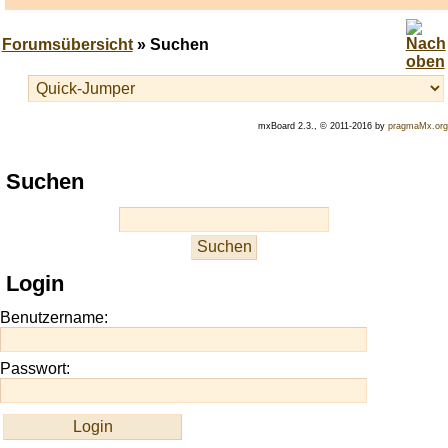
Forumsübersicht
» Suchen
mxBoard 2.3., © 2011-2016 by
pragmaMx.org
Play
Suchen
best
casino
slots
at
this
Login
site
https://onlineslots.money/
.
Benutzername:
Passwort: