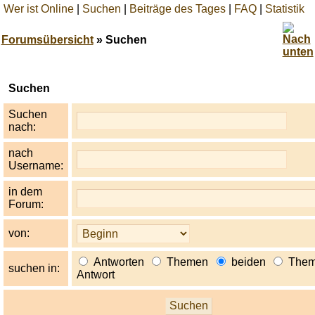
Wer ist Online
|
Suchen
|
Beiträge des Tages
|
FAQ
|
Statistik
Forumsübersicht
» Suchen
Best
Suchen
online
live
Suchen
casino
nach:
reviews.
nach
Username:
in dem
Forum:
von:
Antworten
Themen
beiden
Them
suchen in:
Antwort