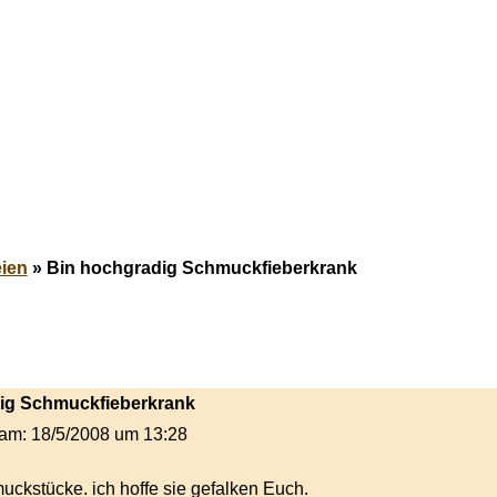
ien
» Bin hochgradig Schmuckfieberkrank
dig Schmuckfieberkrank
t am: 18/5/2008 um 13:28
ckstücke. ich hoffe sie gefalken Euch.