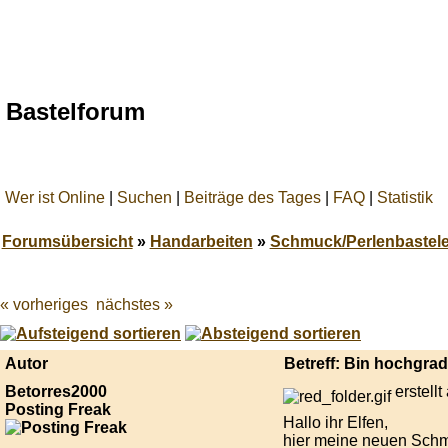
Bastelforum
Wer ist Online
|
Suchen
|
Beiträge des Tages
|
FAQ
|
Statistik
Forumsübersicht
»
Handarbeiten
»
Schmuck/Perlenbastele
« vorheriges
nächstes »
Best
online
live
casino
Autor
Betreff: Bin hochgra
reviews.
Betorres2000
erstell
Posting Freak
Hallo ihr Elfen,
hier meine neuen Schmu