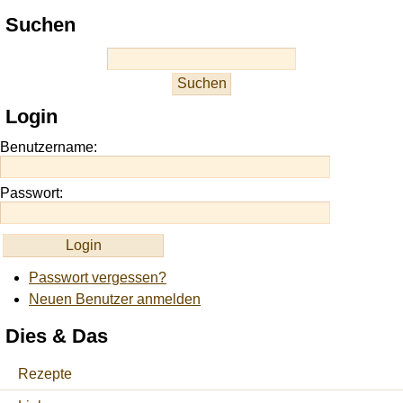
Play
Suchen
best
casino
slots
at
this
Login
site
https://onlineslots.money/
.
Benutzername:
Passwort:
Passwort vergessen?
Neuen Benutzer anmelden
Dies & Das
Rezepte