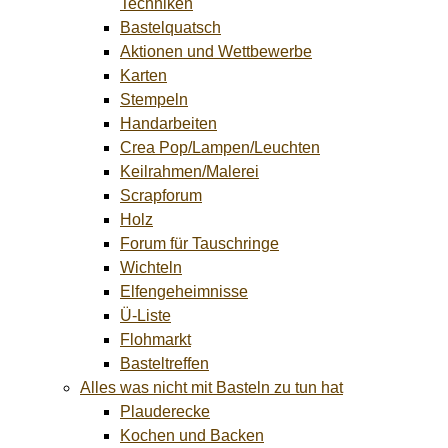
Techniken
Bastelquatsch
Aktionen und Wettbewerbe
Karten
Stempeln
Handarbeiten
Crea Pop/Lampen/Leuchten
Keilrahmen/Malerei
Scrapforum
Holz
Forum für Tauschringe
Wichteln
Elfengeheimnisse
Ü-Liste
Flohmarkt
Basteltreffen
Alles was nicht mit Basteln zu tun hat
Plauderecke
Kochen und Backen