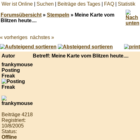
Wer ist Online
|
Suchen
|
Beiträge des Tages
|
FAQ
|
Statistik
Forumsübersicht
»
Stempeln
» Meine Karte vom
Blitzen heute....
« vorheriges
nächstes »
Best
online
live
casino
Autor
Betreff: Meine Karte vom Blitzen heute....
reviews.
frankymouse
Posting
Freak
Beiträge 4218
Registriert:
10/8/2005
Status:
Offline