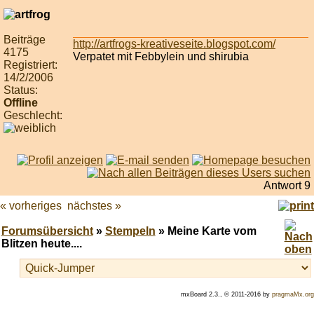
Beiträge
http://artfrogs-kreativeseite.blogspot.com/
4175
Verpatet mit Febbylein und shirubia
Registriert:
14/2/2006
Status:
Offline
Geschlecht:
Antwort 9
« vorheriges
nächstes »
Forumsübersicht
»
Stempeln
» Meine Karte vom
Blitzen heute....
mxBoard 2.3., © 2011-2016 by
pragmaMx.org