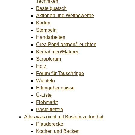
Techniken
Bastelquatsch
Aktionen und Wettbewerbe
Karten
Stempeln
Handarbeiten
Crea Pop/Lampen/Leuchten
Keilrahmen/Malerei
Scrapforum
Holz
Forum für Tauschringe
Wichteln
Elfengeheimnisse
Ü-Liste
Flohmarkt
Basteltreffen
Alles was nicht mit Basteln zu tun hat
Plauderecke
Kochen und Backen