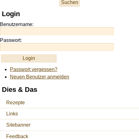
at
this
Login
site
https://onlineslots.money/
.
Benutzername:
Passwort:
Passwort vergessen?
Neuen Benutzer anmelden
Dies & Das
Rezepte
Links
Sitebanner
Feedback