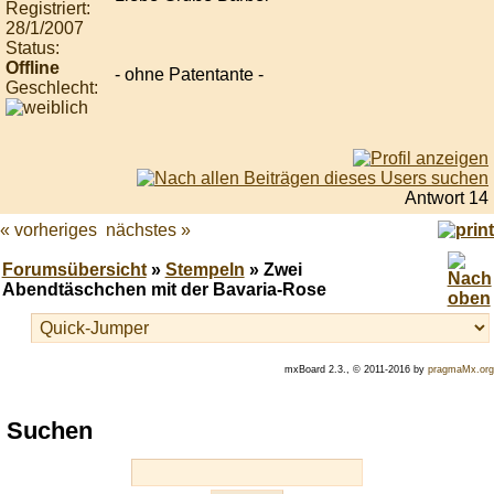
Registriert:
28/1/2007
Status:
Offline
- ohne Patentante -
Geschlecht:
Antwort 14
« vorheriges
nächstes »
Forumsübersicht
»
Stempeln
» Zwei
Abendtäschchen mit der Bavaria-Rose
mxBoard 2.3., © 2011-2016 by
pragmaMx.org
Play
Suchen
best
casino
slots