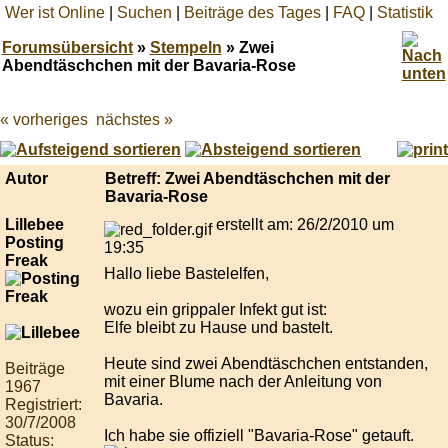
Wer ist Online
|
Suchen
|
Beiträge des Tages
|
FAQ
|
Statistik
Forumsübersicht
»
Stempeln
» Zwei
Abendtäschchen mit der Bavaria-Rose
« vorheriges
nächstes »
Best
online
live
casino
Autor
Betreff: Zwei Abendtäschchen mit der
reviews.
Bavaria-Rose
Lillebee
erstellt am: 26/2/2010 um
Posting
19:35
Freak
Hallo liebe Bastelelfen,
wozu ein grippaler Infekt gut ist:
Elfe bleibt zu Hause und bastelt.
Heute sind zwei Abendtäschchen entstanden,
Beiträge
mit einer Blume nach der Anleitung von
1967
Bavaria.
Registriert:
30/7/2008
Ich habe sie offiziell "Bavaria-Rose" getauft.
Status: