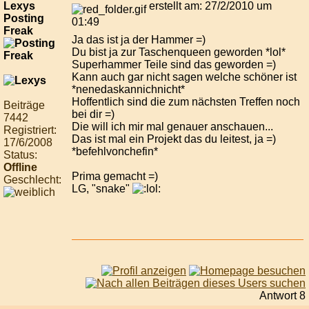
Lexys
erstellt am: 27/2/2010 um
Posting
01:49
Freak
Ja das ist ja der Hammer =)
Du bist ja zur Taschenqueen geworden *lol*
Superhammer Teile sind das geworden =)
Kann auch gar nicht sagen welche schöner ist
*nenedaskannichnicht*
Hoffentlich sind die zum nächsten Treffen noch
Beiträge
bei dir =)
7442
Die will ich mir mal genauer anschauen...
Registriert:
Das ist mal ein Projekt das du leitest, ja =)
17/6/2008
*befehlvonchefin*
Status:
Offline
Prima gemacht =)
Geschlecht:
LG, "snake"
Antwort 8