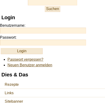
slots
at
this
Login
site
https://onlineslots.money/
.
Benutzername:
Passwort:
Passwort vergessen?
Neuen Benutzer anmelden
Dies & Das
Rezepte
Links
Sitebanner