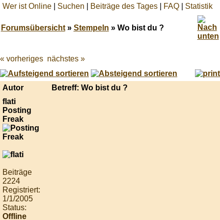
Wer ist Online
|
Suchen
|
Beiträge des Tages
|
FAQ
|
Statistik
Forumsübersicht
»
Stempeln
» Wo bist du ?
« vorheriges
nächstes »
Best
online
live
casino
Autor
Betreff: Wo bist du ?
reviews.
flati
Posting
Freak
Beiträge
2224
Registriert:
1/1/2005
Status:
Offline