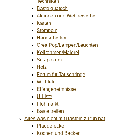
Techniken
Bastelquatsch
Aktionen und Wettbewerbe
Karten
Stempeln
Handarbeiten
Crea Pop/Lampen/Leuchten
Keilrahmen/Malerei
Scrapforum
Holz
Forum für Tauschringe
Wichteln
Elfengeheimnisse
Ü-Liste
Flohmarkt
Basteltreffen
Alles was nicht mit Basteln zu tun hat
Plauderecke
Kochen und Backen