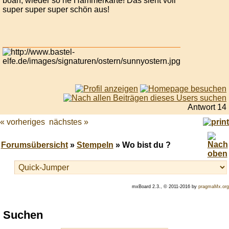
boah, wieder so ne Hammerkarte! Das sieht voll
super super super schön aus!
Antwort 14
« vorheriges
nächstes »
Forumsübersicht
»
Stempeln
» Wo bist du ?
mxBoard 2.3., © 2011-2016 by
pragmaMx.org
Play
Suchen
best
casino