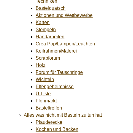
Techniken
Bastelquatsch
Aktionen und Wettbewerbe
Karten
Stempeln
Handarbeiten
Crea Pop/Lampen/Leuchten
Keilrahmen/Malerei
Scrapforum
Holz
Forum für Tauschringe
Wichteln
Elfengeheimnisse
Ü-Liste
Flohmarkt
Basteltreffen
Alles was nicht mit Basteln zu tun hat
Plauderecke
Kochen und Backen