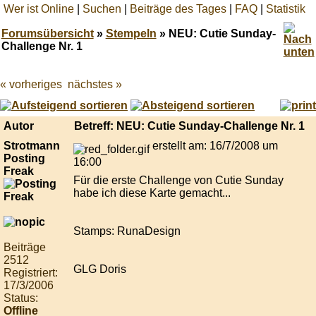
Wer ist Online
|
Suchen
|
Beiträge des Tages
|
FAQ
|
Statistik
Forumsübersicht
»
Stempeln
» NEU: Cutie Sunday-
Challenge Nr. 1
« vorheriges
nächstes »
Best
online
live
casino
Autor
Betreff: NEU: Cutie Sunday-Challenge Nr. 1
reviews.
Strotmann
erstellt am: 16/7/2008 um
Posting
16:00
Freak
Für die erste Challenge von Cutie Sunday
habe ich diese Karte gemacht...
Stamps: RunaDesign
Beiträge
2512
GLG Doris
Registriert:
17/3/2006
Status:
Offline