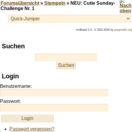
Forumsübersicht
»
Stempeln
» NEU: Cutie Sunday-
Challenge Nr. 1
mxBoard 2.3., © 2011-2016 by
pragmaMx.org
Play
Suchen
best
casino
slots
at
this
Login
site
https://onlineslots.money/
.
Benutzername:
Passwort:
Passwort vergessen?