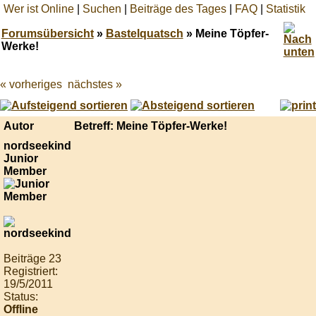
Wer ist Online
|
Suchen
|
Beiträge des Tages
|
FAQ
|
Statistik
Forumsübersicht
»
Bastelquatsch
» Meine Töpfer-
Werke!
« vorheriges
nächstes »
Best
online
live
casino
Autor
Betreff: Meine Töpfer-Werke!
reviews.
nordseekind
Junior
Member
Beiträge 23
Registriert:
19/5/2011
Status:
Offline