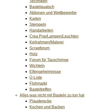
Techniken
Bastelquatsch
Aktionen und Wettbewerbe
Karten
Stempeln
Handarbeiten
Crea Pop/Lampen/Leuchten
Keilrahmen/Malerei
Scrapforum
Holz
Forum für Tauschringe
Wichteln
Elfengeheimnisse
Ü-Liste
Flohmarkt
Basteltreffen
Alles was nicht mit Basteln zu tun hat
Plauderecke
Kochen und Backen