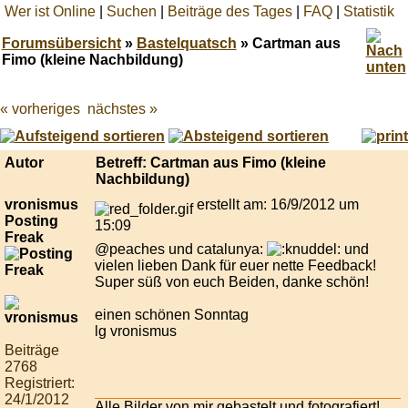
Wer ist Online
|
Suchen
|
Beiträge des Tages
|
FAQ
|
Statistik
Forumsübersicht
»
Bastelquatsch
» Cartman aus
Fimo (kleine Nachbildung)
« vorheriges
nächstes »
Best
online
live
casino
Autor
Betreff: Cartman aus Fimo (kleine
reviews.
Nachbildung)
vronismus
erstellt am: 16/9/2012 um
Posting
15:09
Freak
@peaches und catalunya:
und
vielen lieben Dank für euer nette Feedback!
Super süß von euch Beiden, danke schön!
einen schönen Sonntag
lg vronismus
Beiträge
2768
Registriert:
24/1/2012
Alle Bilder von mir gebastelt und fotografiert!