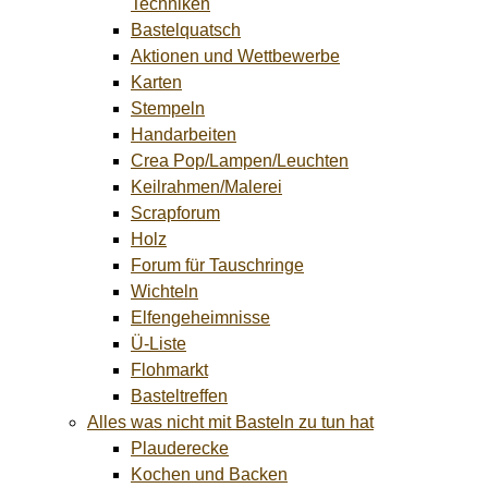
Techniken
Bastelquatsch
Aktionen und Wettbewerbe
Karten
Stempeln
Handarbeiten
Crea Pop/Lampen/Leuchten
Keilrahmen/Malerei
Scrapforum
Holz
Forum für Tauschringe
Wichteln
Elfengeheimnisse
Ü-Liste
Flohmarkt
Basteltreffen
Alles was nicht mit Basteln zu tun hat
Plauderecke
Kochen und Backen