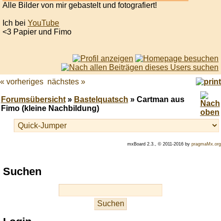
Alle Bilder von mir gebastelt und fotografiert!
Ich bei
YouTube
<3 Papier und Fimo
« vorheriges
nächstes »
Forumsübersicht
»
Bastelquatsch
» Cartman aus
Fimo (kleine Nachbildung)
mxBoard 2.3., © 2011-2016 by
pragmaMx.org
Play
Suchen
best
casino
slots
at
this
site