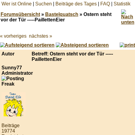
Wer ist Online
|
Suchen
|
Beiträge des Tages
|
FAQ
|
Statistik
Forumsübersicht
»
Bastelquatsch
» Ostern steht
vor der Tür -----PaillettenEier
« vorheriges
nächstes »
Best
online
live
casino
Autor
Betreff: Ostern steht vor der Tür -----
reviews.
PaillettenEier
Sunny77
Administrator
Beiträge
19774