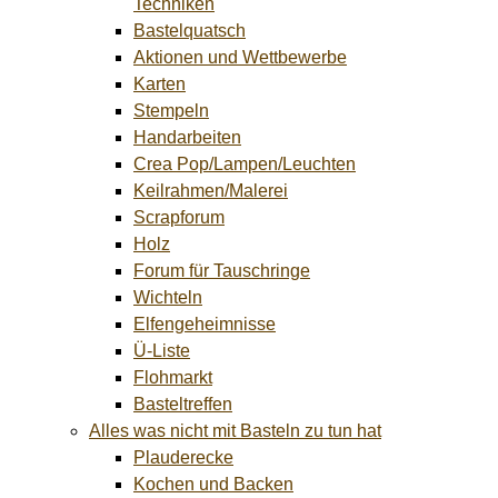
Techniken
Bastelquatsch
Aktionen und Wettbewerbe
Karten
Stempeln
Handarbeiten
Crea Pop/Lampen/Leuchten
Keilrahmen/Malerei
Scrapforum
Holz
Forum für Tauschringe
Wichteln
Elfengeheimnisse
Ü-Liste
Flohmarkt
Basteltreffen
Alles was nicht mit Basteln zu tun hat
Plauderecke
Kochen und Backen