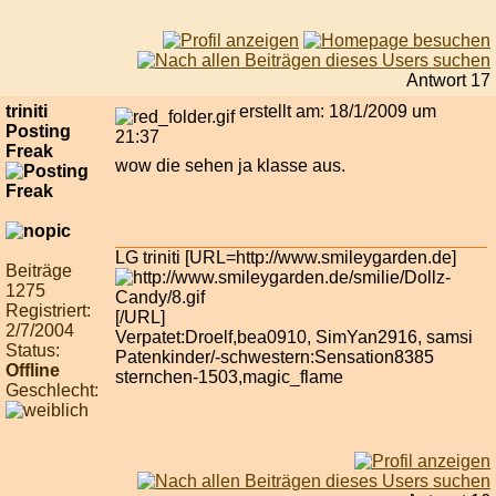
Antwort 17
triniti
erstellt am: 18/1/2009 um
Posting
21:37
Freak
wow die sehen ja klasse aus.
LG triniti [URL=http://www.smileygarden.de]
Beiträge
1275
Registriert:
[/URL]
2/7/2004
Verpatet:Droelf,bea0910, SimYan2916, samsi
Status:
Patenkinder/-schwestern:Sensation8385
Offline
sternchen-1503,magic_flame
Geschlecht: