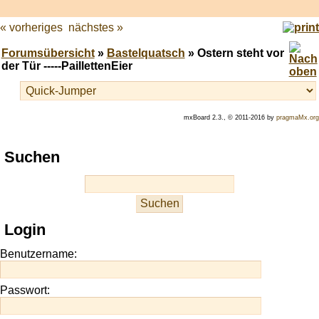
« vorheriges
nächstes »
Forumsübersicht
»
Bastelquatsch
» Ostern steht vor
der Tür -----PaillettenEier
mxBoard 2.3., © 2011-2016 by
pragmaMx.org
Play
Suchen
best
casino
slots
at
this
Login
site
https://onlineslots.money/
.
Benutzername:
Passwort: