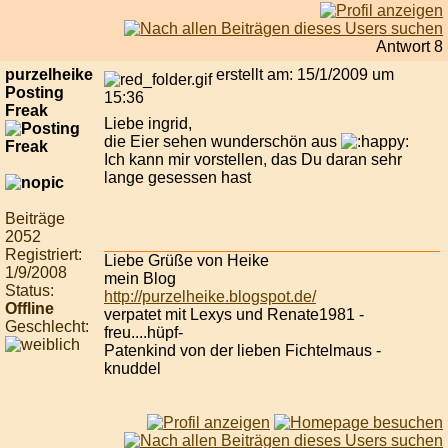
Antwort 8
purzelheike
erstellt am: 15/1/2009 um
Posting
15:36
Freak
Liebe ingrid,
die Eier sehen wunderschön aus
Ich kann mir vorstellen, das Du daran sehr
lange gesessen hast
Beiträge
2052
Registriert:
Liebe Grüße von Heike
1/9/2008
mein Blog
Status:
http://purzelheike.blogspot.de/
Offline
verpatet mit Lexys und Renate1981 -
Geschlecht:
freu....hüpf-
Patenkind von der lieben Fichtelmaus -
knuddel