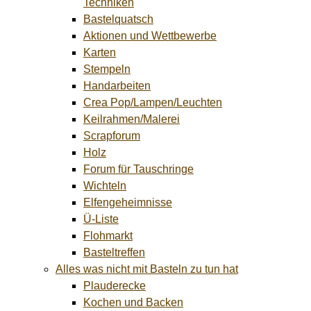
Techniken
Bastelquatsch
Aktionen und Wettbewerbe
Karten
Stempeln
Handarbeiten
Crea Pop/Lampen/Leuchten
Keilrahmen/Malerei
Scrapforum
Holz
Forum für Tauschringe
Wichteln
Elfengeheimnisse
Ü-Liste
Flohmarkt
Basteltreffen
Alles was nicht mit Basteln zu tun hat
Plauderecke
Kochen und Backen