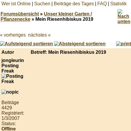
Wer ist Online
|
Suchen
|
Beiträge des Tages
|
FAQ
|
Statistik
Forumsübersicht
»
Unser kleiner Garten /
Pflanzenecke
» Mein Riesenhibiskus 2019
« vorheriges
nächstes »
Best
online
live
casino
Autor
Betreff: Mein Riesenhibiskus 2019
reviews.
jongleurin
Posting
Freak
Beiträge
4429
Registriert:
1/3/2007
Status:
Offline