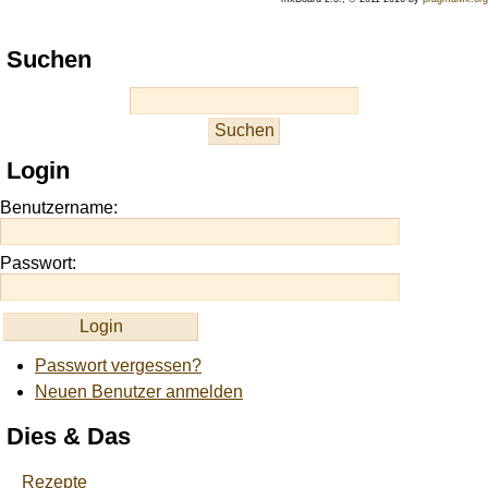
Play
Suchen
best
casino
slots
at
this
Login
site
https://onlineslots.money/
.
Benutzername:
Passwort:
Passwort vergessen?
Neuen Benutzer anmelden
Dies & Das
Rezepte