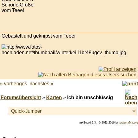
Schöne Grüße
vom Teeei
Gebastelt und geknipst vom Teeei
« vorheriges
nächstes »
Forumsübersicht
»
Karten
» Ich bin unschlüssig
mxBoard 2.3., © 2011-2016 by
pragmaMx.org
Play