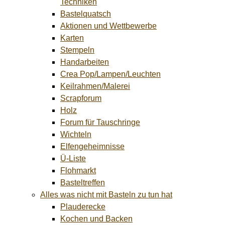
Techniken
Bastelquatsch
Aktionen und Wettbewerbe
Karten
Stempeln
Handarbeiten
Crea Pop/Lampen/Leuchten
Keilrahmen/Malerei
Scrapforum
Holz
Forum für Tauschringe
Wichteln
Elfengeheimnisse
Ü-Liste
Flohmarkt
Basteltreffen
Alles was nicht mit Basteln zu tun hat
Plauderecke
Kochen und Backen