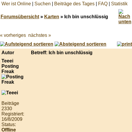
Wer ist Online
|
Suchen
|
Beiträge des Tages
|
FAQ
|
Statistik
Forumsübersicht
»
Karten
» Ich bin unschlüssig
« vorheriges
nächstes »
Best
online
live
casino
Autor
Betreff: Ich bin unschlüssig
reviews.
Teeei
Posting
Freak
Beiträge
2330
Registriert:
16/8/2009
Status:
Offline