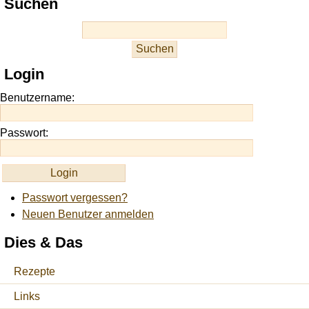
Suchen
best
casino
slots
at
this
Login
site
https://onlineslots.money/
.
Benutzername:
Passwort:
Passwort vergessen?
Neuen Benutzer anmelden
Dies & Das
Rezepte
Links