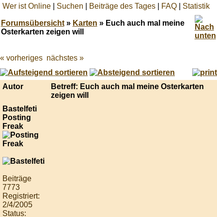
Wer ist Online
|
Suchen
|
Beiträge des Tages
|
FAQ
|
Statistik
Forumsübersicht
»
Karten
» Euch auch mal meine
Osterkarten zeigen will
« vorheriges
nächstes »
Best
online
live
casino
Autor
Betreff: Euch auch mal meine Osterkarten
reviews.
zeigen will
Bastelfeti
Posting
Freak
Beiträge
7773
Registriert:
2/4/2005
Status: