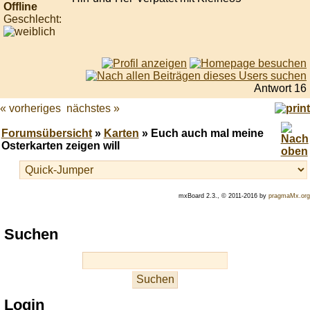
Offline
Geschlecht:
Antwort 16
« vorheriges
nächstes »
Forumsübersicht
»
Karten
» Euch auch mal meine
Osterkarten zeigen will
mxBoard 2.3., © 2011-2016 by
pragmaMx.org
Play
Suchen
best
casino
slots
at
this
Login
site