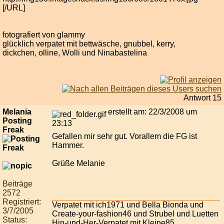
[/URL]
fotografiert von glammy
glücklich verpatet mit bettwäsche, gnubbel, kerry,
dickchen, olline, Wolli und Ninabastelina
Antwort 15
Melania
erstellt am: 22/3/2008 um
Posting
23:13
Freak
Gefallen mir sehr gut. Vorallem die FG ist
Hammer.
Grüße Melanie
Beiträge
2572
Registriert:
Verpatet mit ich1971 und Bella Bionda und
3/7/2005
Create-your-fashion46 und Strubel und Luetten
Status:
Hin-und-Her-Verpatet mit Kleine85