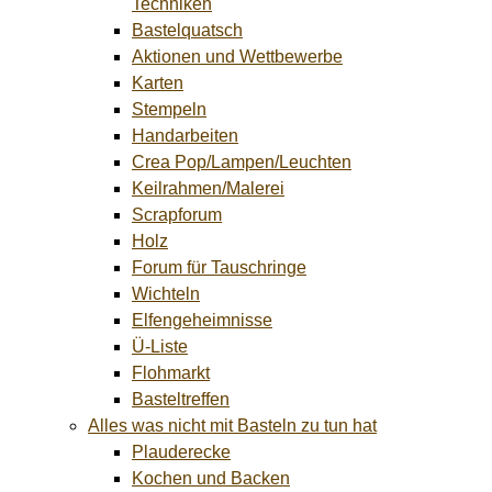
Techniken
Bastelquatsch
Aktionen und Wettbewerbe
Karten
Stempeln
Handarbeiten
Crea Pop/Lampen/Leuchten
Keilrahmen/Malerei
Scrapforum
Holz
Forum für Tauschringe
Wichteln
Elfengeheimnisse
Ü-Liste
Flohmarkt
Basteltreffen
Alles was nicht mit Basteln zu tun hat
Plauderecke
Kochen und Backen