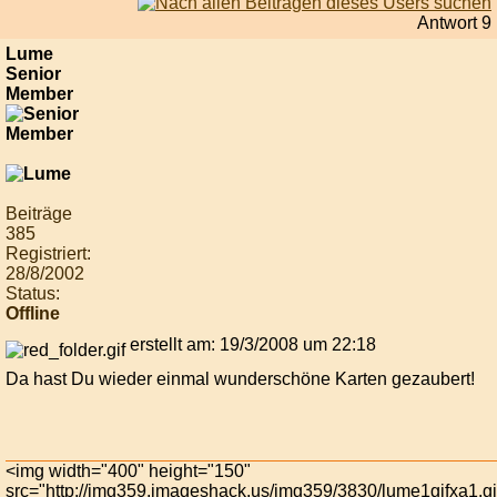
Antwort 9
Lume
Senior
Member
Beiträge
385
Registriert:
28/8/2002
Status:
Offline
erstellt am: 19/3/2008 um 22:18
Da hast Du wieder einmal wunderschöne Karten gezaubert!
<img width="400" height="150"
src="http://img359.imageshack.us/img359/3830/lume1gifxa1.gi