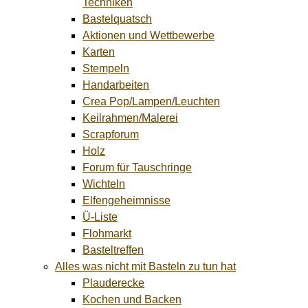
Techniken
Bastelquatsch
Aktionen und Wettbewerbe
Karten
Stempeln
Handarbeiten
Crea Pop/Lampen/Leuchten
Keilrahmen/Malerei
Scrapforum
Holz
Forum für Tauschringe
Wichteln
Elfengeheimnisse
Ü-Liste
Flohmarkt
Basteltreffen
Alles was nicht mit Basteln zu tun hat
Plauderecke
Kochen und Backen