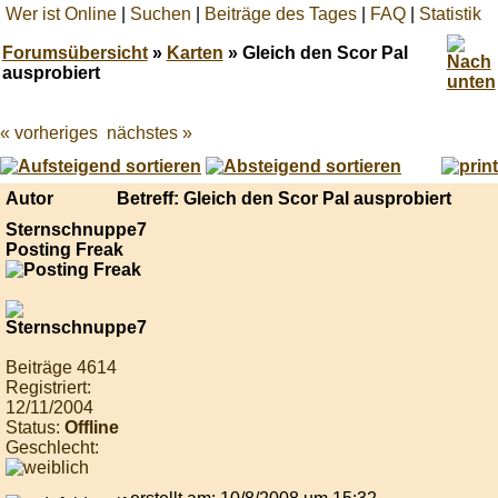
Wer ist Online
|
Suchen
|
Beiträge des Tages
|
FAQ
|
Statistik
Forumsübersicht
»
Karten
» Gleich den Scor Pal
ausprobiert
« vorheriges
nächstes »
Best
online
live
casino
Autor
Betreff: Gleich den Scor Pal ausprobiert
reviews.
Sternschnuppe7
Posting Freak
Beiträge 4614
Registriert:
12/11/2004
Status:
Offline
Geschlecht: