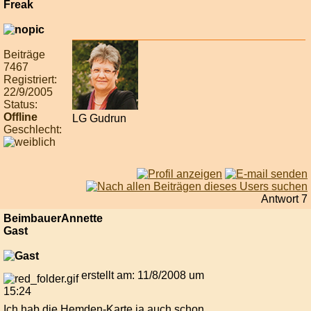
Beiträge
7467
Registriert:
22/9/2005
Status:
Offline
LG Gudrun
Geschlecht:
Antwort 7
BeimbauerAnnette
Gast
erstellt am: 11/8/2008 um
15:24
Ich hab die Hemden-Karte ja auch schon