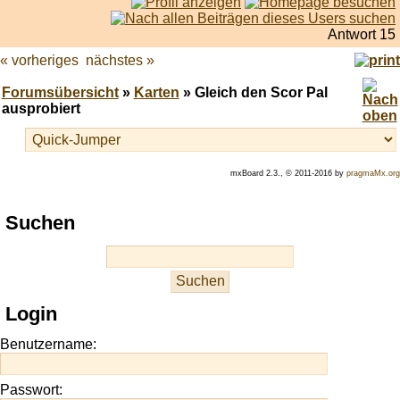
Antwort 15
« vorheriges
nächstes »
Forumsübersicht
»
Karten
» Gleich den Scor Pal
ausprobiert
mxBoard 2.3., © 2011-2016 by
pragmaMx.org
Play
Suchen
best
casino
slots
at
this
Login
site
https://onlineslots.money/
.
Benutzername:
Passwort: