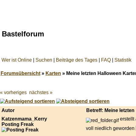
Bastelforum
Wer ist Online
|
Suchen
|
Beiträge des Tages
|
FAQ
|
Statistik
Forumsübersicht
»
Karten
» Meine letzten Halloween Karte
« vorheriges
nächstes »
Best
online
live
casino
Autor
Betreff: Meine letzte
reviews.
Katzenmama_Kerry
erstell
Posting Freak
voll niedlich geworden