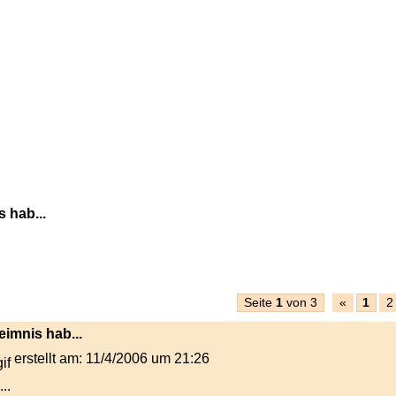
 hab...
Seite
1
von 3
«
1
2
eimnis hab...
erstellt am: 11/4/2006 um 21:26
..