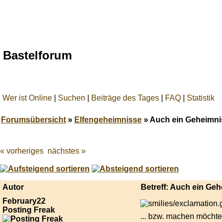
Bastelforum
Wer ist Online
|
Suchen
|
Beiträge des Tages
|
FAQ
|
Statistik
Forumsübersicht
»
Elfengeheimnisse
» Auch ein Geheimnis
« vorheriges
nächstes »
Best
online
live
casino
Autor
Betreff: Auch ein Geh
reviews.
February22
Posting Freak
... bzw. machen möchte.