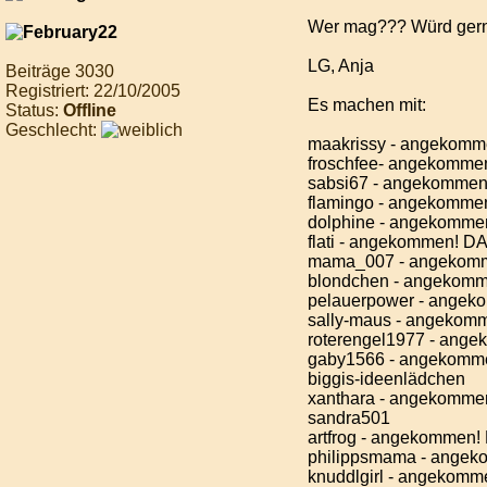
Wer mag??? Würd gern 
LG, Anja
Beiträge 3030
Registriert: 22/10/2005
Es machen mit:
Status:
Offline
Geschlecht:
maakrissy - angekom
froschfee- angekomm
sabsi67 - angekomme
flamingo - angekomm
dolphine - angekomm
flati - angekommen! D
mama_007 - angekom
blondchen - angekom
pelauerpower - ange
sally-maus - angeko
roterengel1977 - ang
gaby1566 - angekommen
biggis-ideenlädchen
xanthara - angekomm
sandra501
artfrog - angekommen
philippsmama - ange
knuddlgirl - angekom