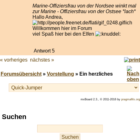
Marine-Offiziersfrau von der Nordsee winkt mal
zur Marine - Offiziersfrau von der Ostsee *lach*
Hallo Andrea,
lich
Willkommen hier im Forum
viel Spaß hier bei den Elfen
Antwort 5
« vorheriges
nächstes »
Forumsübersicht
»
Vorstellung
» Ein herzliches
mxBoard 2.3., © 2011-2016 by
pragmaMx.org
Play
Suchen
best
casino
slots
at