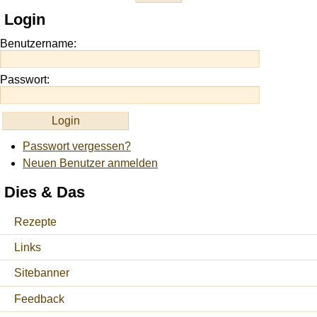
this
Login
site
https://onlineslots.money/
.
Benutzername:
Passwort:
Passwort vergessen?
Neuen Benutzer anmelden
Dies & Das
Rezepte
Links
Sitebanner
Feedback