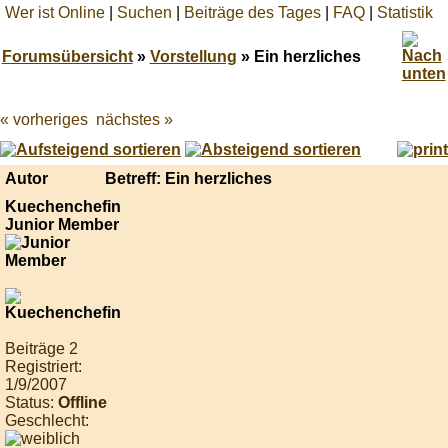
Wer ist Online
|
Suchen
|
Beiträge des Tages
|
FAQ
|
Statistik
Forumsübersicht
»
Vorstellung
» Ein herzliches
« vorheriges
nächstes »
Best
online
live
casino
Autor
Betreff: Ein herzliches
reviews.
Kuechenchefin
Junior Member
Beiträge 2
Registriert:
1/9/2007
Status:
Offline
Geschlecht: