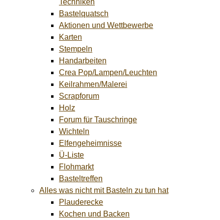
Techniken
Bastelquatsch
Aktionen und Wettbewerbe
Karten
Stempeln
Handarbeiten
Crea Pop/Lampen/Leuchten
Keilrahmen/Malerei
Scrapforum
Holz
Forum für Tauschringe
Wichteln
Elfengeheimnisse
Ü-Liste
Flohmarkt
Basteltreffen
Alles was nicht mit Basteln zu tun hat
Plauderecke
Kochen und Backen