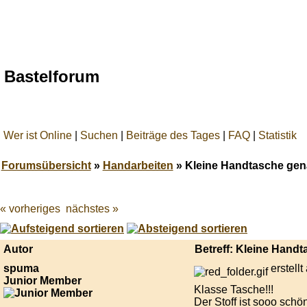
Bastelforum
Wer ist Online
|
Suchen
|
Beiträge des Tages
|
FAQ
|
Statistik
Forumsübersicht
»
Handarbeiten
» Kleine Handtasche genäh
« vorheriges
nächstes »
Best
online
live
casino
Autor
Betreff: Kleine Handt
reviews.
spuma
erstell
Junior Member
Klasse Tasche!!!
Der Stoff ist sooo schö