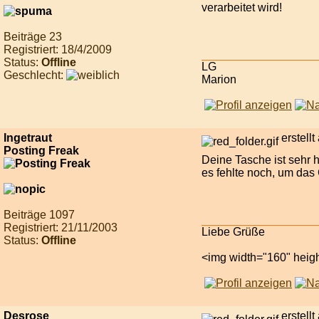
verarbeitet wird!
Beiträge 23
Registriert: 18/4/2009
Status:
Offline
LG
Geschlecht:
Marion
Ingetraut
erstell
Posting Freak
Deine Tasche ist sehr h
es fehlte noch, um das
Beiträge 1097
Registriert: 21/11/2003
Liebe Grüße
Status:
Offline
<img width="160" heigh
Desrose
erstell