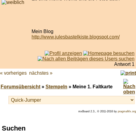
Mein Blog
http://www.julesbastelkiste.blogspot.com/
Antwort 1
« vorheriges
nächstes »
Forumsübersicht
»
Stempeln
» Meine 1. Faltkarte
mxBoard 2.3., © 2011-2016 by
pragmaMx.org
Play
Suchen
best