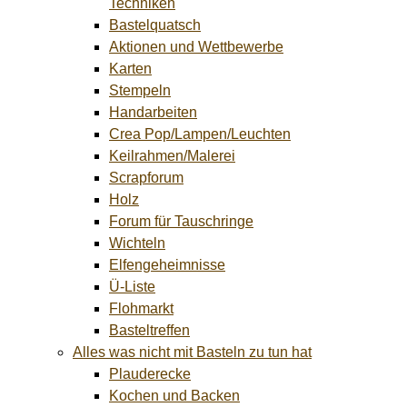
Techniken
Bastelquatsch
Aktionen und Wettbewerbe
Karten
Stempeln
Handarbeiten
Crea Pop/Lampen/Leuchten
Keilrahmen/Malerei
Scrapforum
Holz
Forum für Tauschringe
Wichteln
Elfengeheimnisse
Ü-Liste
Flohmarkt
Basteltreffen
Alles was nicht mit Basteln zu tun hat
Plauderecke
Kochen und Backen