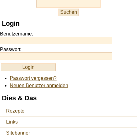
casino
slots
at
this
Login
site
https://onlineslots.money/
.
Benutzername:
Passwort:
Passwort vergessen?
Neuen Benutzer anmelden
Dies & Das
Rezepte
Links
Sitebanner