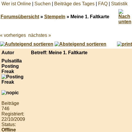
Wer ist Online
|
Suchen
|
Beiträge des Tages
|
FAQ
|
Statistik
Forumsübersicht
»
Stempeln
» Meine 1. Faltkarte
« vorheriges
nächstes »
Best
online
live
casino
Autor
Betreff: Meine 1. Faltkarte
reviews.
Pulsatilla
Posting
Freak
Beiträge
746
Registriert:
22/10/2009
Status:
Offline