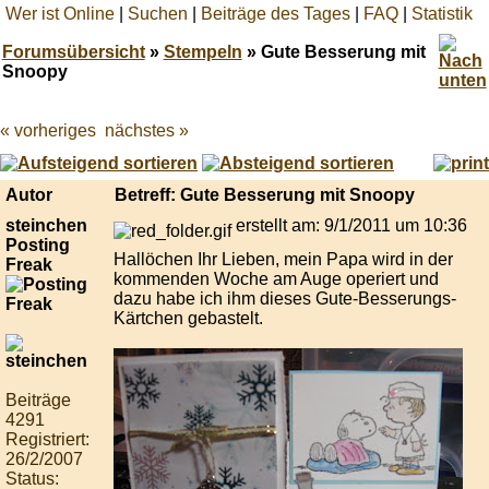
Wer ist Online
|
Suchen
|
Beiträge des Tages
|
FAQ
|
Statistik
Forumsübersicht
»
Stempeln
» Gute Besserung mit
Snoopy
« vorheriges
nächstes »
Best
online
live
casino
Autor
Betreff: Gute Besserung mit Snoopy
reviews.
steinchen
erstellt am: 9/1/2011 um 10:36
Posting
Hallöchen Ihr Lieben, mein Papa wird in der
Freak
kommenden Woche am Auge operiert und
dazu habe ich ihm dieses Gute-Besserungs-
Kärtchen gebastelt.
Beiträge
4291
Registriert:
26/2/2007
Status: