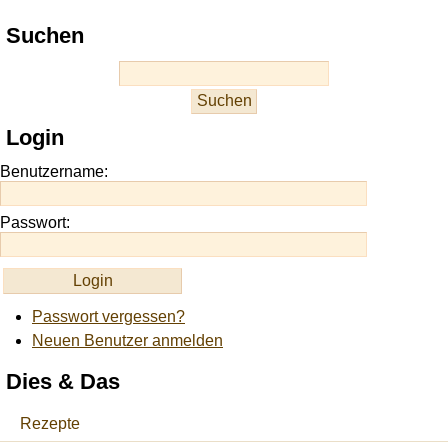
Play
Suchen
best
casino
slots
at
this
Login
site
https://onlineslots.money/
.
Benutzername:
Passwort:
Passwort vergessen?
Neuen Benutzer anmelden
Dies & Das
Rezepte