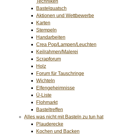
Techniken
Bastelquatsch
Aktionen und Wettbewerbe
Karten
Stempeln
Handarbeiten
Crea Pop/Lampen/Leuchten
Keilrahmen/Malerei
Scrapforum
Holz
Forum für Tauschringe
Wichteln
Elfengeheimnisse
Ü-Liste
Flohmarkt
Basteltreffen
Alles was nicht mit Basteln zu tun hat
Plauderecke
Kochen und Backen