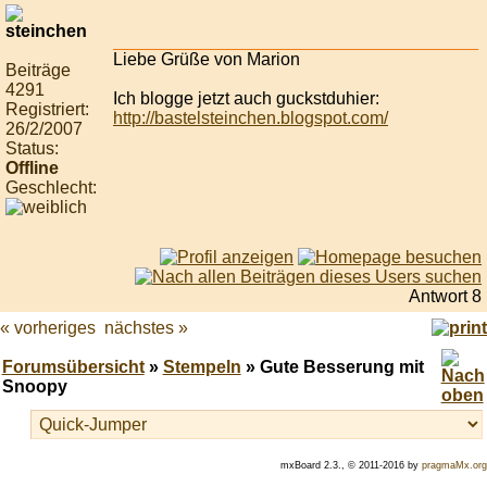
Liebe Grüße von Marion
Beiträge
4291
Ich blogge jetzt auch guckstduhier:
Registriert:
http://bastelsteinchen.blogspot.com/
26/2/2007
Status:
Offline
Geschlecht:
Antwort 8
« vorheriges
nächstes »
Forumsübersicht
»
Stempeln
» Gute Besserung mit
Snoopy
mxBoard 2.3., © 2011-2016 by
pragmaMx.org