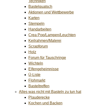
Techniken
Bastelquatsch
Aktionen und Wettbewerbe
Karten
Stempeln
Handarbeiten
Crea Pop/Lampen/Leuchten
Keilrahmen/Malerei
Scrapforum
Holz
Forum für Tauschringe
Wichteln
Elfengeheimnisse
Ü-Liste
Flohmarkt
Basteltreffen
Alles was nicht mit Basteln zu tun hat
Plauderecke
Kochen und Backen