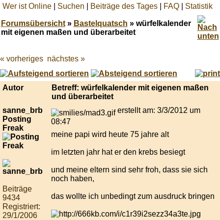
Wer ist Online
|
Suchen
|
Beiträge des Tages
|
FAQ
|
Statistik
Forumsübersicht
»
Bastelquatsch
» würfelkalender
mit eigenen maßen und überarbeitet
« vorheriges
nächstes »
Best
online
live
casino
Autor
Betreff: würfelkalender mit eigenen maßen
reviews.
und überarbeitet
sanne_brb
erstellt am: 3/3/2012 um
Posting
08:47
Freak
meine papi wird heute 75 jahre alt
im letzten jahr hat er den krebs besiegt
und meine eltern sind sehr froh, dass sie sich
noch haben,
Beiträge
das wollte ich unbedingt zum ausdruck bringen
9434
Registriert:
29/1/2006