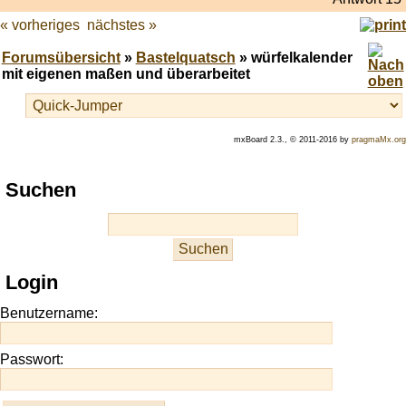
« vorheriges
nächstes »
Forumsübersicht
»
Bastelquatsch
» würfelkalender
mit eigenen maßen und überarbeitet
mxBoard 2.3., © 2011-2016 by
pragmaMx.org
Play
Suchen
best
casino
slots
at
this
Login
site
https://onlineslots.money/
.
Benutzername:
Passwort: