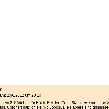
ey
t am: 20/6/2012 um 20:10
h ein 2. Kärtchen für Euch. Bei den Cutie Stampers sind neue S
ns. Coloriert hab ich sie mit Copics. Die Papiere sind distres