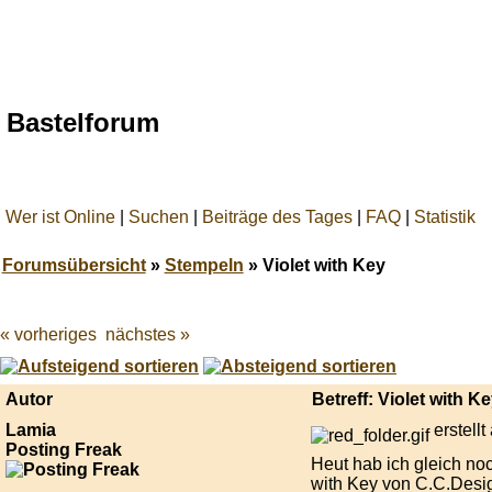
Bastelforum
Wer ist Online
|
Suchen
|
Beiträge des Tages
|
FAQ
|
Statistik
Forumsübersicht
»
Stempeln
» Violet with Key
« vorheriges
nächstes »
Best
online
live
casino
Autor
Betreff: Violet with K
reviews.
Lamia
erstell
Posting Freak
Heut hab ich gleich noc
with Key von C.C.Desig