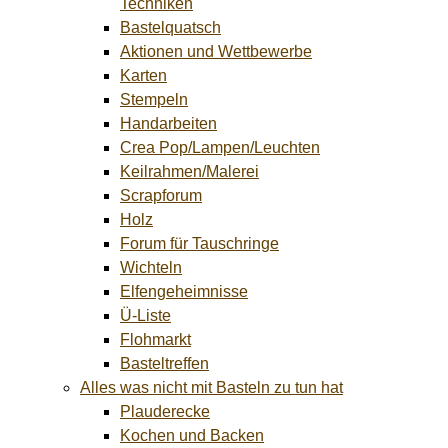
Techniken
Bastelquatsch
Aktionen und Wettbewerbe
Karten
Stempeln
Handarbeiten
Crea Pop/Lampen/Leuchten
Keilrahmen/Malerei
Scrapforum
Holz
Forum für Tauschringe
Wichteln
Elfengeheimnisse
Ü-Liste
Flohmarkt
Basteltreffen
Alles was nicht mit Basteln zu tun hat
Plauderecke
Kochen und Backen