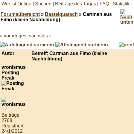
Wer ist Online
|
Suchen
|
Beiträge des Tages
|
FAQ
|
Statistik
Forumsübersicht
»
Bastelquatsch
» Cartman aus
Fimo (kleine Nachbildung)
« vorheriges
nächstes »
Best
online
live
casino
Autor
Betreff: Cartman aus Fimo (kleine
reviews.
Nachbildung)
vronismus
Posting
Freak
Beiträge
2768
Registriert:
24/1/2012