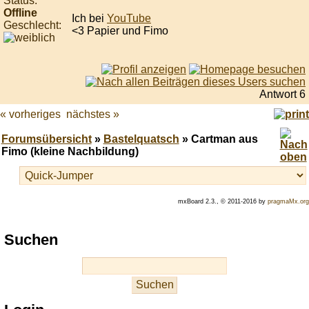
Status:
Offline
Ich bei
YouTube
Geschlecht:
<3 Papier und Fimo
Antwort 6
« vorheriges
nächstes »
Forumsübersicht
»
Bastelquatsch
» Cartman aus
Fimo (kleine Nachbildung)
mxBoard 2.3., © 2011-2016 by
pragmaMx.org
Play
Suchen
best
casino
slots
at
this
site