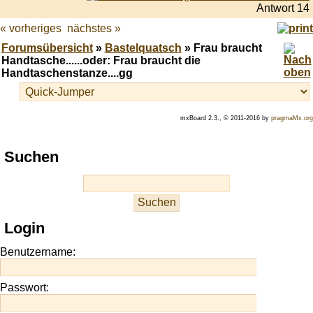
Antwort 14
« vorheriges
nächstes »
Forumsübersicht
»
Bastelquatsch
» Frau braucht
Handtasche......oder: Frau braucht die
Handtaschenstanze....gg
mxBoard 2.3., © 2011-2016 by
pragmaMx.org
Play
Suchen
best
casino
slots
at
this
Login
site
https://onlineslots.money/
.
Benutzername:
Passwort: