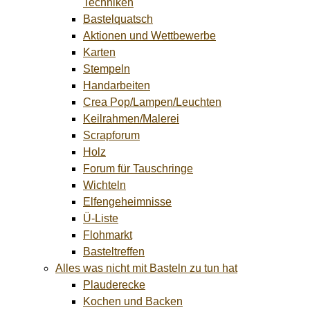
Techniken
Bastelquatsch
Aktionen und Wettbewerbe
Karten
Stempeln
Handarbeiten
Crea Pop/Lampen/Leuchten
Keilrahmen/Malerei
Scrapforum
Holz
Forum für Tauschringe
Wichteln
Elfengeheimnisse
Ü-Liste
Flohmarkt
Basteltreffen
Alles was nicht mit Basteln zu tun hat
Plauderecke
Kochen und Backen