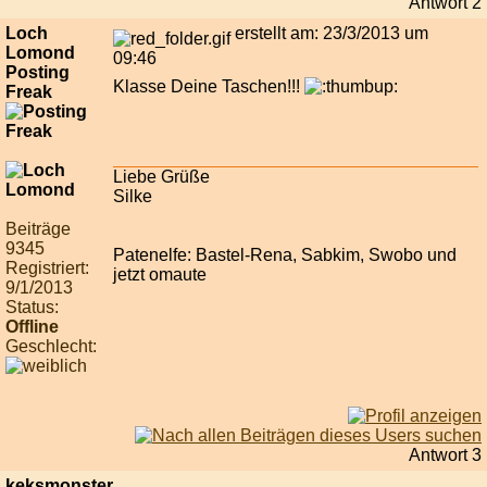
Antwort 2
Loch
erstellt am: 23/3/2013 um
Lomond
09:46
Posting
Klasse Deine Taschen!!!
Freak
Liebe Grüße
Silke
Beiträge
9345
Patenelfe: Bastel-Rena, Sabkim, Swobo und
Registriert:
jetzt omaute
9/1/2013
Status:
Offline
Geschlecht:
Antwort 3
keksmonster