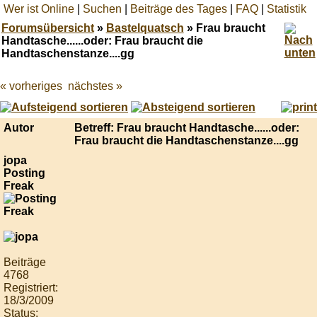
Wer ist Online
|
Suchen
|
Beiträge des Tages
|
FAQ
|
Statistik
Forumsübersicht
»
Bastelquatsch
» Frau braucht
Handtasche......oder: Frau braucht die
Handtaschenstanze....gg
« vorheriges
nächstes »
Best
online
live
casino
Autor
Betreff: Frau braucht Handtasche......oder:
reviews.
Frau braucht die Handtaschenstanze....gg
jopa
Posting
Freak
Beiträge
4768
Registriert:
18/3/2009
Status: