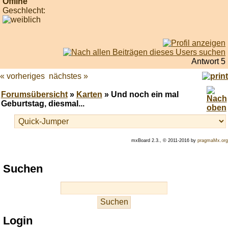
Offline
Geschlecht:
Antwort 5
« vorheriges
nächstes »
Forumsübersicht
»
Karten
» Und noch ein mal
Geburtstag, diesmal...
mxBoard 2.3., © 2011-2016 by
pragmaMx.org
Play
Suchen
best
casino
slots
at
this
Login
site