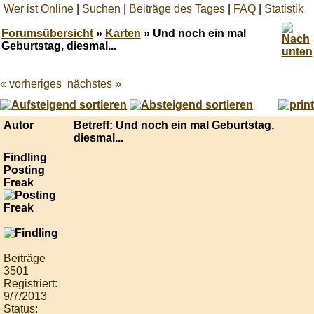
Wer ist Online
|
Suchen
|
Beiträge des Tages
|
FAQ
|
Statistik
Forumsübersicht
»
Karten
» Und noch ein mal
Geburtstag, diesmal...
« vorheriges
nächstes »
Best
online
live
casino
Autor
Betreff: Und noch ein mal Geburtstag,
reviews.
diesmal...
Findling
Posting
Freak
Beiträge
3501
Registriert:
9/7/2013
Status: