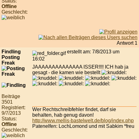
Status:
Offline
Geschlecht:
Antwort 1
Findling
erstellt am: 7/8/2013 um
Posting
16:02
Freak
JAAAAAAAAAAAAAA ISSER!!!! ICH hab ja
gesagt - die kamen wie bestellt
Beiträge
3501
Registriert:
Wer Rechtschreibfehler findet, darf sie
9/7/2013
behalten, hab genug davon!
Status:
http://www.mellis-bastelwelt.de/blog/index.php
Offline
Patenelfen: LochLomond und mit Sabkim *freu
Geschlecht: