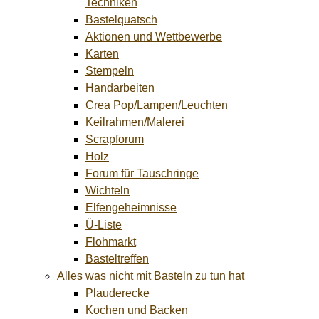
Techniken
Bastelquatsch
Aktionen und Wettbewerbe
Karten
Stempeln
Handarbeiten
Crea Pop/Lampen/Leuchten
Keilrahmen/Malerei
Scrapforum
Holz
Forum für Tauschringe
Wichteln
Elfengeheimnisse
Ü-Liste
Flohmarkt
Basteltreffen
Alles was nicht mit Basteln zu tun hat
Plauderecke
Kochen und Backen