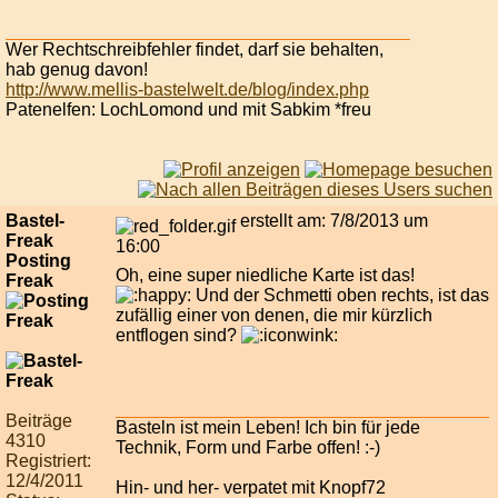
Wer Rechtschreibfehler findet, darf sie behalten,
hab genug davon!
http://www.mellis-bastelwelt.de/blog/index.php
Patenelfen: LochLomond und mit Sabkim *freu
Bastel-
erstellt am: 7/8/2013 um
Freak
16:00
Posting
Oh, eine super niedliche Karte ist das!
Freak
Und der Schmetti oben rechts, ist das
zufällig einer von denen, die mir kürzlich
entflogen sind?
Beiträge
Basteln ist mein Leben! Ich bin für jede
4310
Technik, Form und Farbe offen! :-)
Registriert:
12/4/2011
Hin- und her- verpatet mit Knopf72