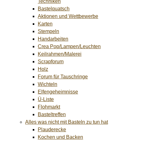
Techniken
Bastelquatsch
Aktionen und Wettbewerbe
Karten
Stempeln
Handarbeiten
Crea Pop/Lampen/Leuchten
Keilrahmen/Malerei
Scrapforum
Holz
Forum für Tauschringe
Wichteln
Elfengeheimnisse
Ü-Liste
Flohmarkt
Basteltreffen
Alles was nicht mit Basteln zu tun hat
Plauderecke
Kochen und Backen