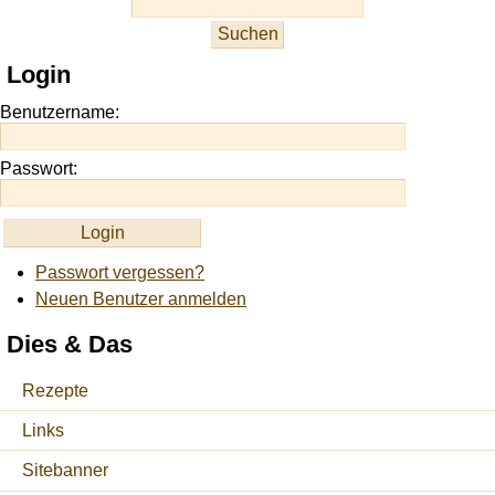
slots
at
this
Login
site
https://onlineslots.money/
.
Benutzername:
Passwort:
Passwort vergessen?
Neuen Benutzer anmelden
Dies & Das
Rezepte
Links
Sitebanner