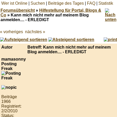
Wer ist Online
|
Suchen
|
Beiträge des Tages
|
FAQ
|
Statistik
Forumsübersicht
»
Hilfestellung für Portal, Blogs &
Co
» Kann mich nicht mehr auf meinem Blog
anmelden.... - ERLEDIGT
« vorheriges
nächstes »
Best
online
live
casino
Autor
Betreff: Kann mich nicht mehr auf meinem
reviews.
Blog anmelden.... - ERLEDIGT
mamasonny
Posting
Freak
Beiträge
1966
Registriert:
2/2/2010
Status: