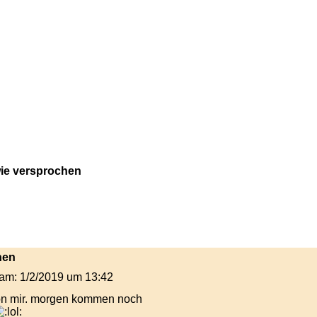
ie versprochen
hen
t am: 1/2/2019 um 13:42
von mir. morgen kommen noch