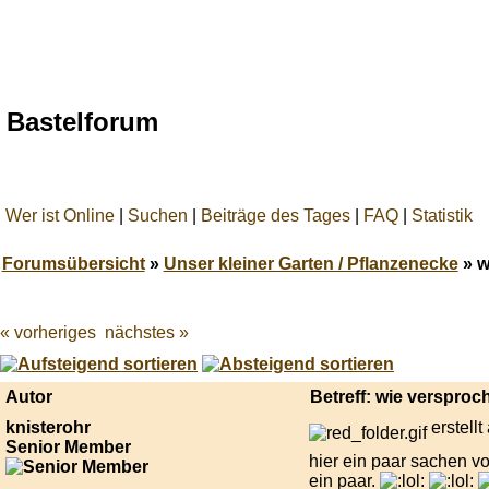
Bastelforum
Wer ist Online
|
Suchen
|
Beiträge des Tages
|
FAQ
|
Statistik
Forumsübersicht
»
Unser kleiner Garten / Pflanzenecke
» w
« vorheriges
nächstes »
Best
online
live
casino
Autor
Betreff: wie versproc
reviews.
knisterohr
erstell
Senior Member
hier ein paar sachen 
ein paar.