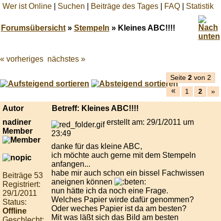
Wer ist Online
|
Suchen
|
Beiträge des Tages
|
FAQ
|
Statistik
Forumsübersicht
»
Stempeln
» Kleines ABC!!!!
« vorheriges
nächstes »
Best
online
live
Seite
2
von 2
casino
«
1
2
»
reviews.
Autor
Betreff: Kleines ABC!!!!
nadiner
erstellt am: 29/1/2011 um
Member
23:49
danke für das kleine ABC,
ich möchte auch gerne mit dem Stempeln
anfangen...
habe mir auch schon ein bissel Fachwissen
Beiträge 53
aneignen können
Registriert:
nun hätte ich da noch eine Frage.
29/1/2011
Welches Papier wirde dafür genommen?
Status:
Oder weches Papier ist da am besten?
Offline
Mit was läßt sich das Bild am besten
Geschlecht: