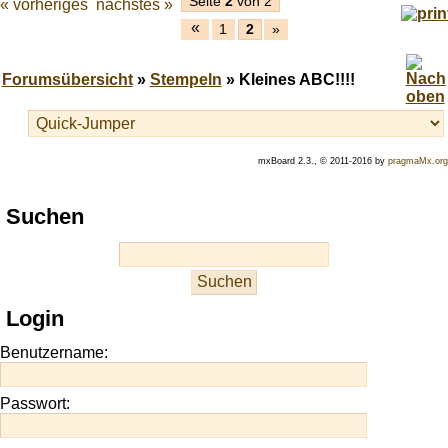
Seite
2
von 2
« vorheriges
nächstes »
«
1
2
»
Forumsübersicht
»
Stempeln
» Kleines ABC!!!!
mxBoard 2.3., © 2011-2016 by
pragmaMx.org
Play
Suchen
best
casino
slots
at
this
Login
site
https://onlineslots.money/
.
Benutzername:
Passwort: