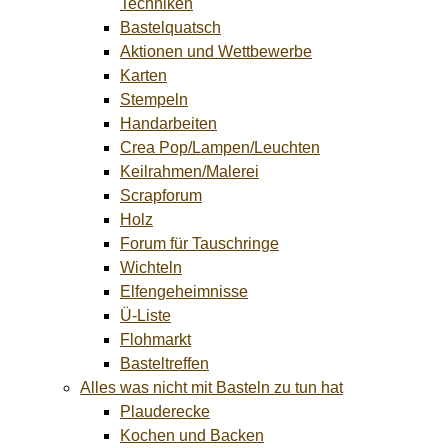
Techniken
Bastelquatsch
Aktionen und Wettbewerbe
Karten
Stempeln
Handarbeiten
Crea Pop/Lampen/Leuchten
Keilrahmen/Malerei
Scrapforum
Holz
Forum für Tauschringe
Wichteln
Elfengeheimnisse
Ü-Liste
Flohmarkt
Basteltreffen
Alles was nicht mit Basteln zu tun hat
Plauderecke
Kochen und Backen