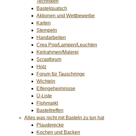
Techniken
Bastelquatsch
Aktionen und Wettbewerbe
Karten
Stempeln
Handarbeiten
Crea Pop/Lampen/Leuchten
Keilrahmen/Malerei
Scrapforum
Holz
Forum für Tauschringe
Wichteln
Elfengeheimnisse
Ü-Liste
Flohmarkt
Basteltreffen
Alles was nicht mit Basteln zu tun hat
Plauderecke
Kochen und Backen