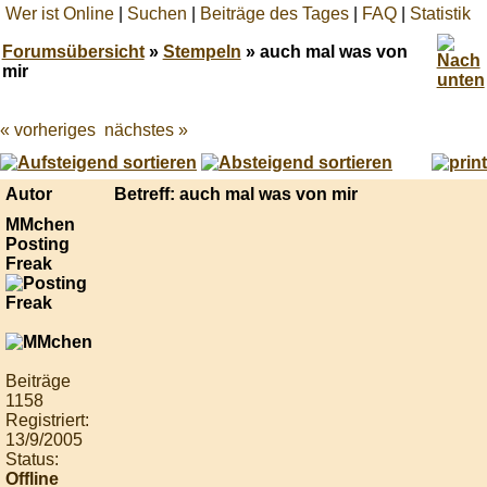
Wer ist Online
|
Suchen
|
Beiträge des Tages
|
FAQ
|
Statistik
Forumsübersicht
»
Stempeln
» auch mal was von
mir
« vorheriges
nächstes »
Best
online
live
casino
Autor
Betreff: auch mal was von mir
reviews.
MMchen
Posting
Freak
Beiträge
1158
Registriert:
13/9/2005
Status:
Offline