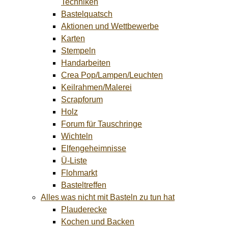
Techniken
Bastelquatsch
Aktionen und Wettbewerbe
Karten
Stempeln
Handarbeiten
Crea Pop/Lampen/Leuchten
Keilrahmen/Malerei
Scrapforum
Holz
Forum für Tauschringe
Wichteln
Elfengeheimnisse
Ü-Liste
Flohmarkt
Basteltreffen
Alles was nicht mit Basteln zu tun hat
Plauderecke
Kochen und Backen