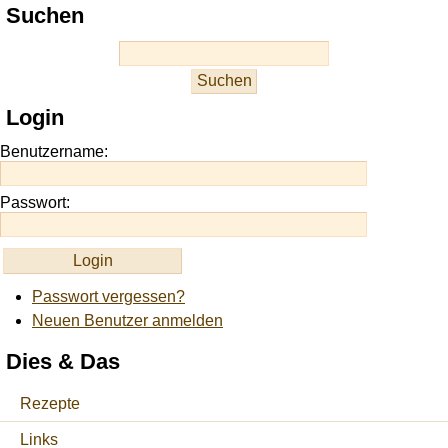
Play
Suchen
best
casino
slots
at
this
Login
site
https://onlineslots.money/
.
Benutzername:
Passwort:
Passwort vergessen?
Neuen Benutzer anmelden
Dies & Das
Rezepte
Links