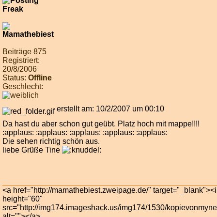
Beiträge 875
Registriert:
20/8/2006
Status:
Offline
Geschlecht:
erstellt am: 10/2/2007 um 00:10
Da hast du aber schon gut geübt. Platz hoch mit mappe!!!!
:applaus: :applaus: :applaus: :applaus: :applaus:
Die sehen richtig schön aus.
liebe Grüße Tine
<a href="http://mamathebiest.zweipage.de/" target="_blank">
height="60"
src="http://img174.imageshack.us/img174/1530/kopievonmyn
alt=""></a>