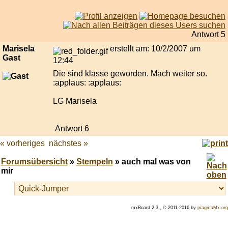
Antwort 5
Marisela
erstellt am: 10/2/2007 um
Gast
12:44
Die sind klasse geworden. Mach weiter so.
:applaus: :applaus:
LG Marisela
Antwort 6
« vorheriges
nächstes »
Forumsübersicht
»
Stempeln
» auch mal was von
mir
mxBoard 2.3., © 2011-2016 by
pragmaMx.org