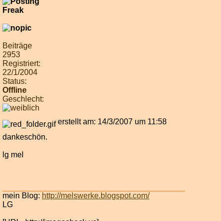
Beiträge
2953
Registriert:
22/1/2004
Status:
Offline
Geschlecht:
erstellt am: 14/3/2007 um 11:58
dankeschön.
lg mel
mein Blog:
http://melswerke.blogspot.com/
LG