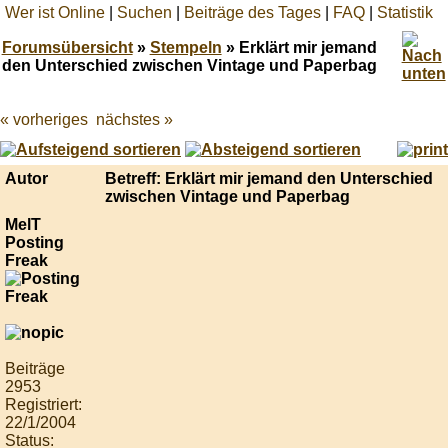
Wer ist Online
|
Suchen
|
Beiträge des Tages
|
FAQ
|
Statistik
Forumsübersicht
»
Stempeln
» Erklärt mir jemand
den Unterschied zwischen Vintage und Paperbag
« vorheriges
nächstes »
Best
online
live
casino
Autor
Betreff: Erklärt mir jemand den Unterschied
reviews.
zwischen Vintage und Paperbag
MelT
Posting
Freak
Beiträge
2953
Registriert:
22/1/2004
Status: