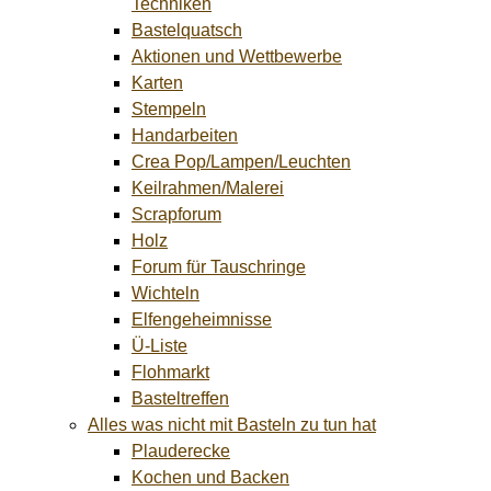
Techniken
Bastelquatsch
Aktionen und Wettbewerbe
Karten
Stempeln
Handarbeiten
Crea Pop/Lampen/Leuchten
Keilrahmen/Malerei
Scrapforum
Holz
Forum für Tauschringe
Wichteln
Elfengeheimnisse
Ü-Liste
Flohmarkt
Basteltreffen
Alles was nicht mit Basteln zu tun hat
Plauderecke
Kochen und Backen