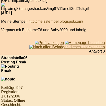
[URL=http://imageshack.us]
[/URL]
Meine Stempel:
http://melsstempel.blogspot.com/
Verpatet mit Eisblume76 und Baby2000 und fahnig
Antwort 3
Stracciatella06
Posting Freak
Beiträge 997
Registriert:
17/12/2006
Status:
Offline
Geschlecht: