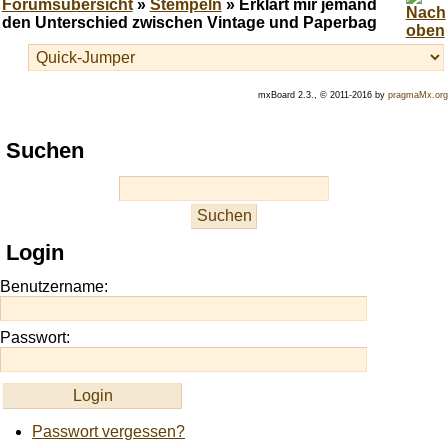
Forumsübersicht
»
Stempeln
» Erklärt mir jemand
den Unterschied zwischen Vintage und Paperbag
mxBoard 2.3., © 2011-2016 by
pragmaMx.org
Play
Suchen
best
casino
slots
at
this
Login
site
https://onlineslots.money/
.
Benutzername:
Passwort:
Passwort vergessen?