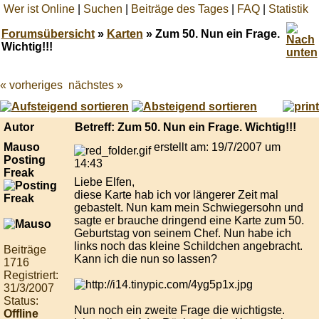
Wer ist Online
|
Suchen
|
Beiträge des Tages
|
FAQ
|
Statistik
Forumsübersicht
»
Karten
» Zum 50. Nun ein Frage.
Wichtig!!!
« vorheriges
nächstes »
Best
online
live
casino
Autor
Betreff: Zum 50. Nun ein Frage. Wichtig!!!
reviews.
Mauso
erstellt am: 19/7/2007 um
Posting
14:43
Freak
Liebe Elfen,
diese Karte hab ich vor längerer Zeit mal
gebastelt. Nun kam mein Schwiegersohn und
sagte er brauche dringend eine Karte zum 50.
Geburtstag von seinem Chef. Nun habe ich
links noch das kleine Schildchen angebracht.
Beiträge
Kann ich die nun so lassen?
1716
Registriert:
31/3/2007
Status:
Nun noch ein zweite Frage die wichtigste.
Offline