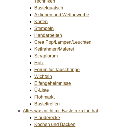
Techniken
Bastelquatsch
Aktionen und Wettbewerbe
Karten
Stempeln
Handarbeiten
Crea Pop/Lampen/Leuchten
Keilrahmen/Malerei
Scrapforum
Holz
Forum für Tauschringe
Wichteln
Elfengeheimnisse
Ü-Liste
Flohmarkt
Basteltreffen
Alles was nicht mit Basteln zu tun hat
Plauderecke
Kochen und Backen