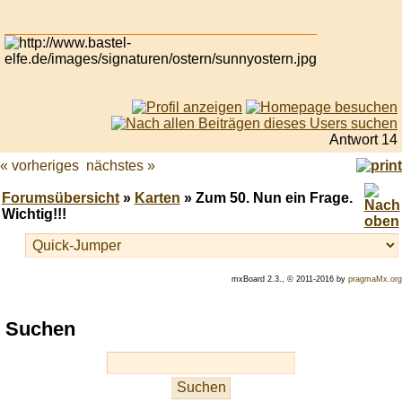
Antwort 14
« vorheriges
nächstes »
Forumsübersicht
»
Karten
» Zum 50. Nun ein Frage.
Wichtig!!!
mxBoard 2.3., © 2011-2016 by
pragmaMx.org
Play
Suchen
best
casino
slots
at
this