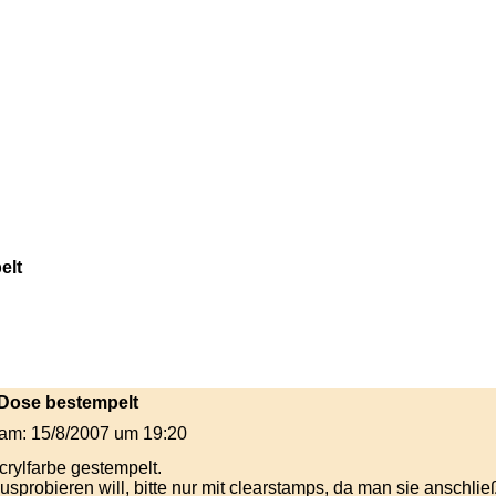
elt
 Dose bestempelt
t am: 15/8/2007 um 19:20
crylfarbe gestempelt.
sprobieren will, bitte nur mit clearstamps, da man sie anschli