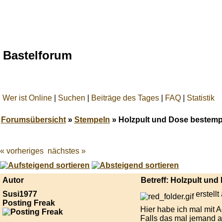
Bastelforum
Wer ist Online
|
Suchen
|
Beiträge des Tages
|
FAQ
|
Statistik
Forumsübersicht
»
Stempeln
» Holzpult und Dose bestemp
« vorheriges
nächstes »
Best
online
live
casino
Autor
Betreff: Holzpult und
reviews.
Susi1977
erstell
Posting Freak
Hier habe ich mal mit A
Falls das mal jemand au