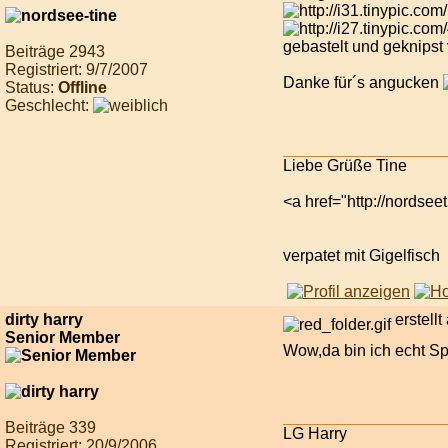
gebastelt und geknipst
Beiträge 2943
Registriert: 9/7/2007
Danke für´s angucken
Status:
Offline
Geschlecht:
Liebe Grüße Tine
<a href="http://nordsee
verpatet mit Gigelfisch
dirty harry
erstell
Senior Member
Wow,da bin ich echt Sp
Beiträge 339
LG Harry
Registriert: 20/9/2006