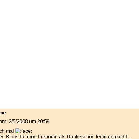
rme
t am: 2/5/2008 um 20:59
och mal
n Bilder für eine Freundin als Dankeschön fertig gemacht...