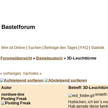
Bastelforum
Wer ist Online
|
Suchen
|
Beiträge des Tages
|
FAQ
|
Statistik
Forumsübersicht
»
Bastelquatsch
» 3D-Leuchttürme
« vorheriges
nächstes »
Best
online
live
casino
Autor
Betreff: 3D-Leuchttü
reviews.
nordsee-tine
erstell
Posting Freak
Hallöchen, ich bin´s n
Hab gerade diese beide