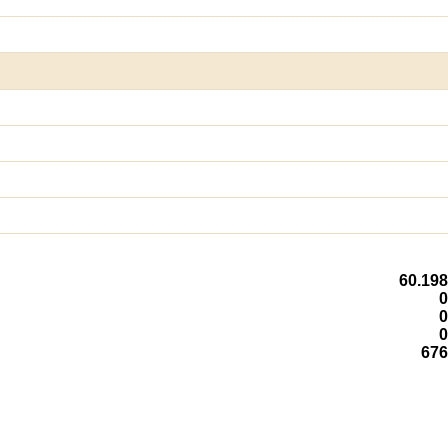
60.198
0
0
0
676