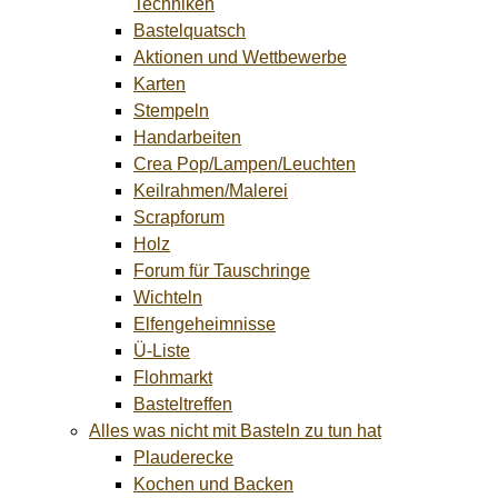
Techniken
Bastelquatsch
Aktionen und Wettbewerbe
Karten
Stempeln
Handarbeiten
Crea Pop/Lampen/Leuchten
Keilrahmen/Malerei
Scrapforum
Holz
Forum für Tauschringe
Wichteln
Elfengeheimnisse
Ü-Liste
Flohmarkt
Basteltreffen
Alles was nicht mit Basteln zu tun hat
Plauderecke
Kochen und Backen