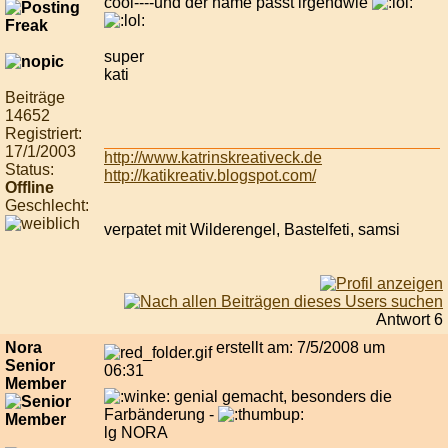
cool----und der name passt irgendwie
super
kati
Beiträge
14652
Registriert:
17/1/2003
http://www.katrinskreativeck.de
Status:
http://katikreativ.blogspot.com/
Offline
Geschlecht:
verpatet mit Wilderengel, Bastelfeti, samsi
Antwort 6
Nora
erstellt am: 7/5/2008 um
Senior
06:31
Member
genial gemacht, besonders die
Farbänderung -
lg NORA