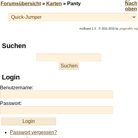
Forumsübersicht
»
Karten
» Panty
mxBoard 2.3., © 2011-2016 by
pragmaMx.org
Play
Suchen
best
casino
slots
at
this
Login
site
https://onlineslots.money/
.
Benutzername:
Passwort:
Passwort vergessen?