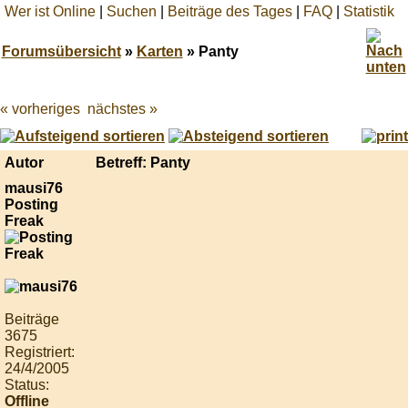
Wer ist Online
|
Suchen
|
Beiträge des Tages
|
FAQ
|
Statistik
Forumsübersicht
»
Karten
» Panty
« vorheriges
nächstes »
Best
online
live
casino
Autor
Betreff: Panty
reviews.
mausi76
Posting
Freak
Beiträge
3675
Registriert:
24/4/2005
Status:
Offline