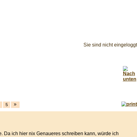
Sie sind nicht eingeloggt
»
5
fe. Da ich hier nix Genaueres schreiben kann, würde ich