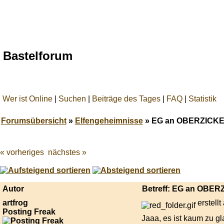
Bastelforum
Wer ist Online
|
Suchen
|
Beiträge des Tages
|
FAQ
|
Statistik
Forumsübersicht
»
Elfengeheimnisse
» EG an OBERZICKE68
« vorheriges
nächstes »
Best
online
live
casino
Autor
Betreff: EG an OBERZ
reviews.
artfrog
erstell
Posting Freak
Jaaa, es ist kaum zu gl