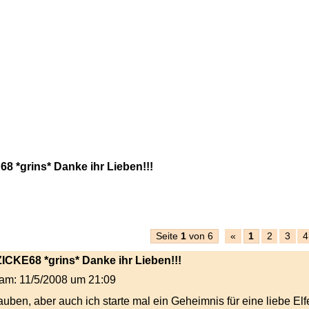
 *grins* Danke ihr Lieben!!!
Seite
1
von 6
«
1
2
3
4
ICKE68 *grins* Danke ihr Lieben!!!
t am: 11/5/2008 um 21:09
auben, aber auch ich starte mal ein Geheimnis für eine liebe El