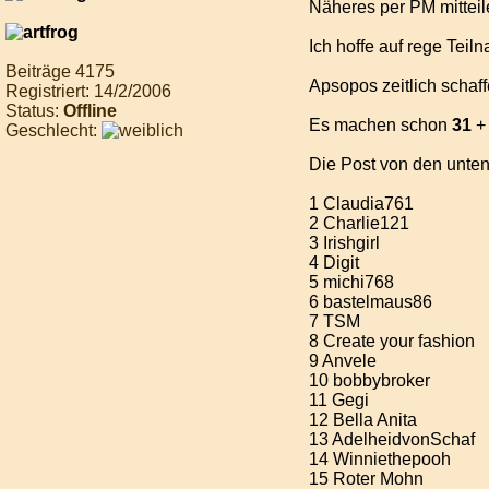
Näheres per PM mitteil
Ich hoffe auf rege Tei
Beiträge 4175
Apsopos zeitlich schaff
Registriert: 14/2/2006
Status:
Offline
Es machen schon
31
+ 
Geschlecht:
Die Post von den unten
1 Claudia761
2 Charlie121
3 Irishgirl
4 Digit
5 michi768
6 bastelmaus86
7 TSM
8 Create your fashion
9 Anvele
10 bobbybroker
11 Gegi
12 Bella Anita
13 AdelheidvonSchaf
14 Winniethepooh
15 Roter Mohn