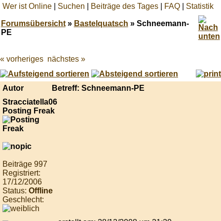
Wer ist Online
|
Suchen
|
Beiträge des Tages
|
FAQ
|
Statistik
Forumsübersicht
»
Bastelquatsch
» Schneemann-
PE
« vorheriges
nächstes »
Best
online
live
casino
Autor
Betreff: Schneemann-PE
reviews.
Stracciatella06
Posting Freak
Beiträge 997
Registriert:
17/12/2006
Status:
Offline
Geschlecht: