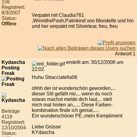
156
Registriert:
8/3/2007
Verpatet mit Claudia761
Status:
,WinnithePooh,Patinkind von Mondelfe und hin
Offline
und her verpatet mit Silvertear, freu, freu
Antwort 1
Kydascha
erstellt am: 30/12/2008 um
Posting
22:02
Freak
Huhu Stracciatella06
ohhh der ist wunderschön geworden,...
dieser Stil gefällt mir,... wenn du noch
sowas machst melde dich laut,... stell
mich mal hinten an,..... Diese Farben-
kombination finde ich genial,....
Beiträge
Ein wunderschöner PE..mein Kompliment
4119
Registriert:
Liebe Grüsse
12/10/2004
KYdascha
Status: