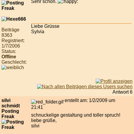
Sehr schön.
Liebe Grüsse
Beiträge
Sylvia
8363
Registriert:
1/7/2006
Status:
Offline
Geschlecht:
Antwort 6
silvi
erstellt am: 1/2/2009 um
schmidt
21:41
Posting
schnuckelige gestaltung und toller spruch!
Freak
liebe grüße,
silvi