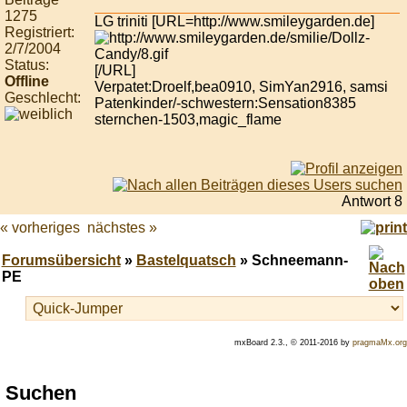
1275
LG triniti [URL=http://www.smileygarden.de]
Registriert:
2/7/2004
Status:
[/URL]
Offline
Verpatet:Droelf,bea0910, SimYan2916, samsi
Geschlecht:
Patenkinder/-schwestern:Sensation8385
sternchen-1503,magic_flame
Antwort 8
« vorheriges
nächstes »
Forumsübersicht
»
Bastelquatsch
» Schneemann-
PE
mxBoard 2.3., © 2011-2016 by
pragmaMx.org
Play
Suchen
best