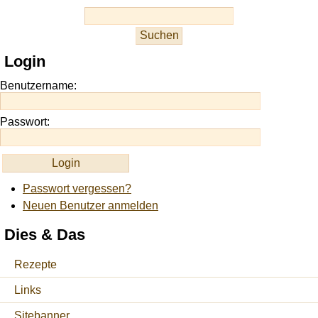
casino
slots
at
this
Login
site
https://onlineslots.money/
.
Benutzername:
Passwort:
Passwort vergessen?
Neuen Benutzer anmelden
Dies & Das
Rezepte
Links
Sitebanner