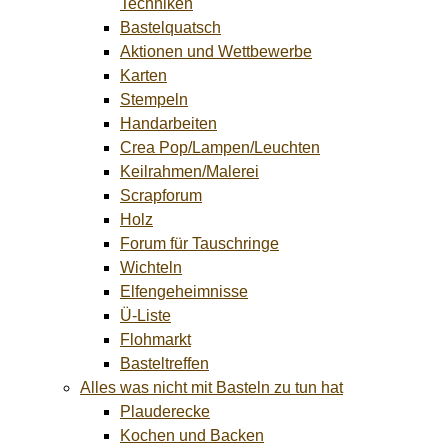
Techniken
Bastelquatsch
Aktionen und Wettbewerbe
Karten
Stempeln
Handarbeiten
Crea Pop/Lampen/Leuchten
Keilrahmen/Malerei
Scrapforum
Holz
Forum für Tauschringe
Wichteln
Elfengeheimnisse
Ü-Liste
Flohmarkt
Basteltreffen
Alles was nicht mit Basteln zu tun hat
Plauderecke
Kochen und Backen