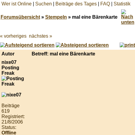
Wer ist Online
|
Suchen
|
Beiträge des Tages
|
FAQ
|
Statistik
Forumsübersicht
»
Stempeln
» mal eine Bärenkarte
« vorheriges
nächstes »
Best
online
live
casino
Autor
Betreff: mal eine Bärenkarte
reviews.
nixe07
Posting
Freak
Beiträge
619
Registriert:
21/8/2006
Status:
Offline