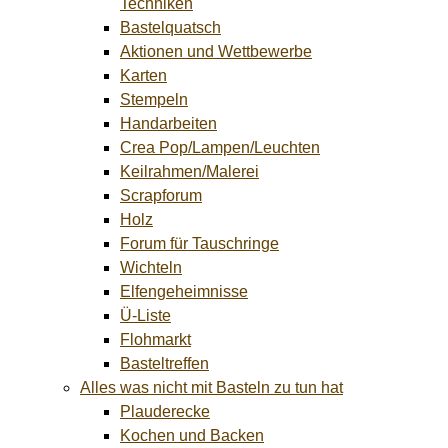
Techniken
Bastelquatsch
Aktionen und Wettbewerbe
Karten
Stempeln
Handarbeiten
Crea Pop/Lampen/Leuchten
Keilrahmen/Malerei
Scrapforum
Holz
Forum für Tauschringe
Wichteln
Elfengeheimnisse
Ü-Liste
Flohmarkt
Basteltreffen
Alles was nicht mit Basteln zu tun hat
Plauderecke
Kochen und Backen