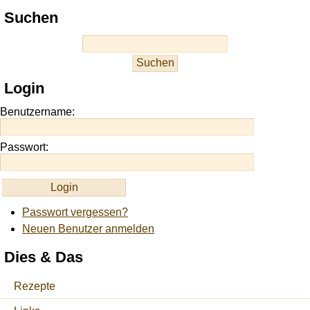
Play
Suchen
best
casino
slots
at
this
Login
site
https://onlineslots.money/
.
Benutzername:
Passwort:
Passwort vergessen?
Neuen Benutzer anmelden
Dies & Das
Rezepte