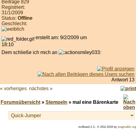
Beiträge 829
Registriert:
31/1/2009
Status:
Offline
Geschlecht:
erstellt am: 9/2/2009 um
18:10
Dem schließe ich mich an
Antwort 13
« vorheriges
nächstes »
Forumsübersicht
»
Stempeln
» mal eine Bärenkarte
mxBoard 2.3., © 2011-2016 by
pragmaMx.org