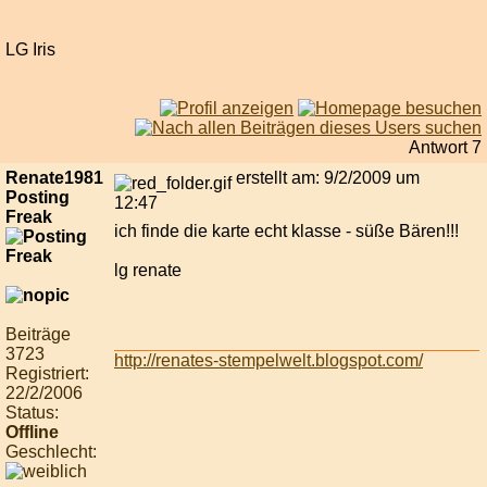
LG Iris
Antwort 7
Renate1981
erstellt am: 9/2/2009 um
Posting
12:47
Freak
ich finde die karte echt klasse - süße Bären!!!
lg renate
Beiträge
3723
http://renates-stempelwelt.blogspot.com/
Registriert:
22/2/2006
Status:
Offline
Geschlecht: