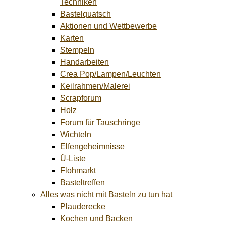
Techniken
Bastelquatsch
Aktionen und Wettbewerbe
Karten
Stempeln
Handarbeiten
Crea Pop/Lampen/Leuchten
Keilrahmen/Malerei
Scrapforum
Holz
Forum für Tauschringe
Wichteln
Elfengeheimnisse
Ü-Liste
Flohmarkt
Basteltreffen
Alles was nicht mit Basteln zu tun hat
Plauderecke
Kochen und Backen