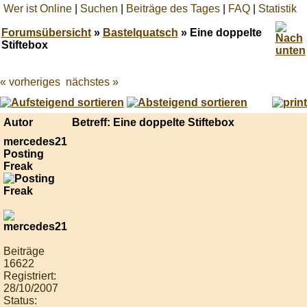
Wer ist Online
|
Suchen
|
Beiträge des Tages
|
FAQ
|
Statistik
Forumsübersicht
»
Bastelquatsch
» Eine doppelte
Stiftebox
« vorheriges
nächstes »
Best
online
live
casino
Autor
Betreff: Eine doppelte Stiftebox
reviews.
mercedes21
Posting
Freak
Beiträge
16622
Registriert:
28/10/2007
Status: