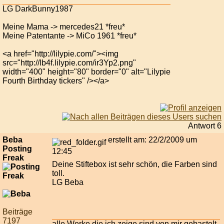
LG DarkBunny1987
Meine Mama -> mercedes21 *freu*
Meine Patentante -> MiCo 1961 *freu*
<a href="http://lilypie.com/"><img
src="http://lb4f.lilypie.com/ir3Yp2.png"
width="400" height="80" border="0" alt="Lilypie
Fourth Birthday tickers" /></a>
Antwort 6
Beba
erstellt am: 22/2/2009 um
Posting
12:45
Freak
Deine Stiftebox ist sehr schön, die Farben sind
toll.
LG Beba
Beiträge
7197
alle Werke die ich zeige sind von mir gebastelt.