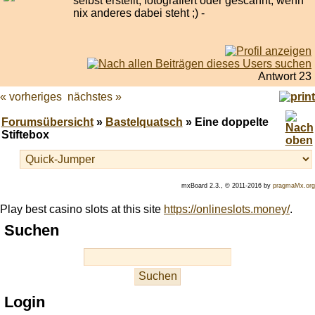
selbst erstellt, fotografiert oder gescannt, wenn
nix anderes dabei steht ;) -
Antwort 23
« vorheriges
nächstes »
Forumsübersicht
»
Bastelquatsch
» Eine doppelte
Stiftebox
mxBoard 2.3., © 2011-2016 by
pragmaMx.org
Play best casino slots at this site
https://onlineslots.money/
.
Suchen
Login