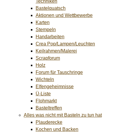
Techniken
Bastelquatsch
Aktionen und Wettbewerbe
Karten
Stempeln
Handarbeiten
Crea Pop/Lampen/Leuchten
Keilrahmen/Malerei
Scrapforum
Holz
Forum für Tauschringe
Wichteln
Elfengeheimnisse
Ü-Liste
Flohmarkt
Basteltreffen
Alles was nicht mit Basteln zu tun hat
Plauderecke
Kochen und Backen