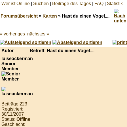
Wer ist Online
|
Suchen
|
Beiträge des Tages
|
FAQ
|
Statistik
Forumsübersicht
»
Karten
» Hast du einen Vogel....
« vorheriges
nächstes »
Best
online
live
casino
Autor
Betreff: Hast du einen Vogel....
reviews.
luiseackerman
Senior
Member
Beiträge 223
Registriert:
30/11/2007
Status:
Offline
Geschlecht: