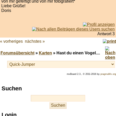
von mir gefertigt und von mir fotografiert*
Liebe Grüße!
Doris
Antwort 3
« vorheriges
nächstes »
Forumsübersicht
»
Karten
» Hast du einen Vogel....
mxBoard 2.3., © 2011-2016 by
pragmaMx.org
Play
Suchen
best
casino
slots
at
this
Login
site