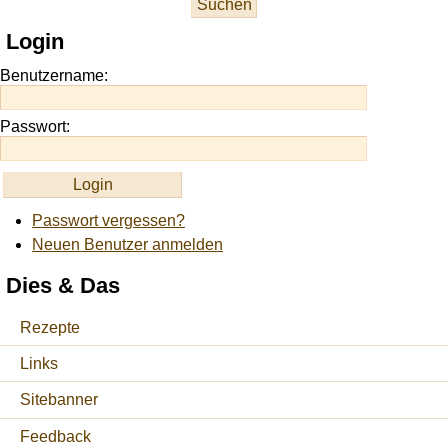
at
this
Login
site
https://onlineslots.money/
.
Benutzername:
Passwort:
Passwort vergessen?
Neuen Benutzer anmelden
Dies & Das
Rezepte
Links
Sitebanner
Feedback