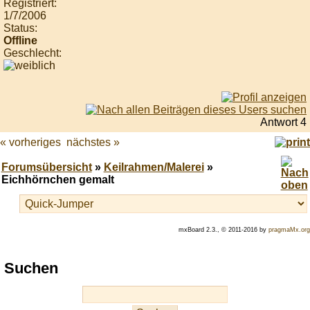
Registriert:
1/7/2006
Status:
Offline
Geschlecht:
Antwort 4
« vorheriges
nächstes »
Forumsübersicht
»
Keilrahmen/Malerei
»
Eichhörnchen gemalt
mxBoard 2.3., © 2011-2016 by
pragmaMx.org
Play
Suchen
best
casino
slots