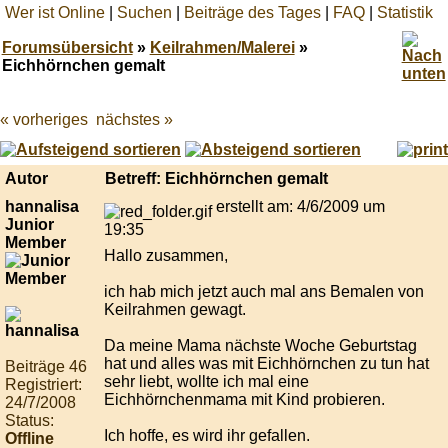
Wer ist Online
|
Suchen
|
Beiträge des Tages
|
FAQ
|
Statistik
Forumsübersicht
»
Keilrahmen/Malerei
»
Eichhörnchen gemalt
« vorheriges
nächstes »
Best
online
live
casino
Autor
Betreff: Eichhörnchen gemalt
reviews.
hannalisa
erstellt am: 4/6/2009 um
Junior
19:35
Member
Hallo zusammen,
ich hab mich jetzt auch mal ans Bemalen von
Keilrahmen gewagt.
Da meine Mama nächste Woche Geburtstag
hat und alles was mit Eichhörnchen zu tun hat
Beiträge 46
sehr liebt, wollte ich mal eine
Registriert:
Eichhörnchenmama mit Kind probieren.
24/7/2008
Status:
Ich hoffe, es wird ihr gefallen.
Offline