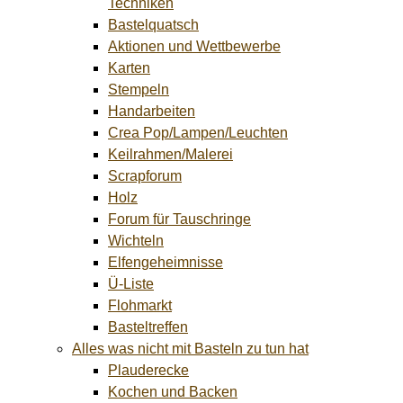
Techniken
Bastelquatsch
Aktionen und Wettbewerbe
Karten
Stempeln
Handarbeiten
Crea Pop/Lampen/Leuchten
Keilrahmen/Malerei
Scrapforum
Holz
Forum für Tauschringe
Wichteln
Elfengeheimnisse
Ü-Liste
Flohmarkt
Basteltreffen
Alles was nicht mit Basteln zu tun hat
Plauderecke
Kochen und Backen