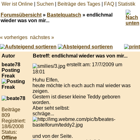
Wer ist Online
|
Suchen
|
Beiträge des Tages
|
FAQ
|
Statistik
Forumsübersicht
»
Bastelquatsch
» endlichmal
wieder was von mir...
« vorheriges
nächstes »
Best
online
live
casino
Autor
Betreff: endlichmal wieder was von mir...
reviews.
beate78
erstellt am: 17/7/2009 um
Posting
18:01
Freak
Huhu Elfen,
heute möchte ich euch auch mal wieder was
zeigen.
Gestern ist dieser kleine Teddy geboren
worden.
Aber seht selbst:
Beiträge
schräge...
809
Registriert:
18/6/2008
Status:
und von der Seite.
Offline