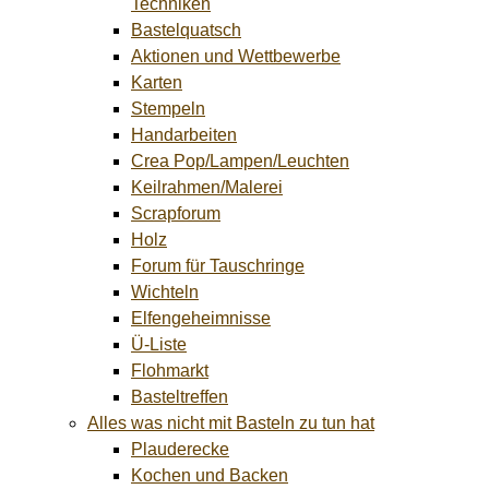
Techniken
Bastelquatsch
Aktionen und Wettbewerbe
Karten
Stempeln
Handarbeiten
Crea Pop/Lampen/Leuchten
Keilrahmen/Malerei
Scrapforum
Holz
Forum für Tauschringe
Wichteln
Elfengeheimnisse
Ü-Liste
Flohmarkt
Basteltreffen
Alles was nicht mit Basteln zu tun hat
Plauderecke
Kochen und Backen