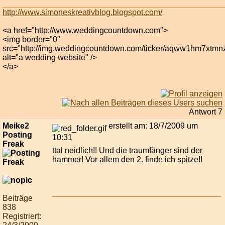
http://www.simoneskreativblog.blogspot.com/
<a href="http://www.weddingcountdown.com">
<img border="0"
src="http://img.weddingcountdown.com/ticker/aqww1hm7xtmn
alt="a wedding website" />
</a>
Antwort 7
Meike2
erstellt am: 18/7/2009 um
Posting
10:31
Freak
ttal neidlich!! Und die traumfänger sind der
hammer! Vor allem den 2. finde ich spitze!!
Beiträge
838
Registriert: